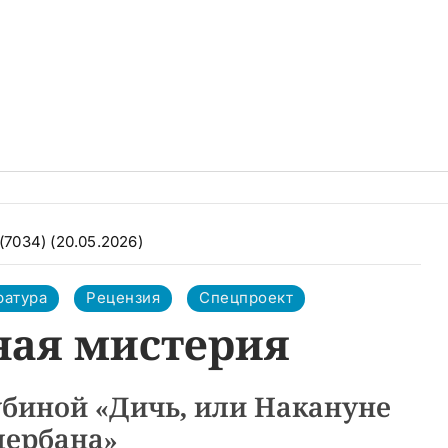
(7034) (20.05.2026)
ратура
Рецензия
Спецпроект
ная мистерия
биной «Дичь, или Накануне
дербана»