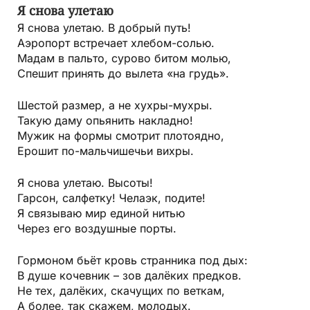
Я снова улетаю
Я снова улетаю. В добрый путь!
Аэропорт встречает хлебом-солью.
Мадам в пальто, сурово битом молью,
Спешит принять до вылета «на грудь».
Шестой размер, а не хухры-мухры.
Такую даму опьянить накладно!
Мужик на формы смотрит плотоядно,
Ерошит по-мальчишечьи вихры.
Я снова улетаю. Высоты!
Гарсон, салфетку! Челаэк, подите!
Я связываю мир единой нитью
Через его воздушные порты.
Гормоном бьёт кровь странника под дых:
В душе кочевник – зов далёких предков.
Не тех, далёких, скачущих по веткам,
А более, так скажем, молодых.