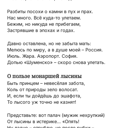
Разбиты посохи о камни в пух и прах.
Нас много. Всё куда-то улетаем.
Бежим, но никуда не прибегаем,
Застрявшие в эпохах и годах.
Давно оставлена, но не забыта мать:
Мелюсь по миру, а в душе моей – Россия.
Июль. Жара. Аэропорт. София.
Допью «Шуменско» – скоро снова улетать.
О пользе монаршей лысины
Быть принцем – невесёлая забота,
Коль от природы зело волосат.
И, если ты дойдёшь до эшафота,
То лысого уж точно не казнят!
Представьте: вот палач (мужик нехрупкий)
От лысины в истерике… «Опять!
Ну ладно – отрублю, но после рубки –