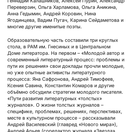
Геннадий Калашников, Алексей Пурин, Александр
Переверзин, Ольга Харламова, Ольга Аникина,
Анна Гедымин, Андрей Коровин, Нина
Ягодинцева, Вадим Пугач, Карина Сейдаметова и
многие другие именитые поэты.
Образовательную часть составили три круглых
стола, в РАМ им. Гнесиных и в Центральном
Доме литератора. На первом – «Молодой автор и
современный литературный процесс: проблемы и
пути их решения» свои доклады прочли молодые,
но уже опытные активисты литературного
процесса: Яна Сафронова, Андрей Тимофеев,
Ксения Савина, Константин Комаров и другие
объёмно обсудили стратегии молодого писателя.
«Пути развития литературных «толстых»
журналов». О жизни толстых журналов –
специфике, проблемах, решениях, перспективах,
месте в культурном процессе – рассказывали
Андрей Василевский (главред «Нового мира»),
Андрей Арьев (соредактор журнала «Звезда»,