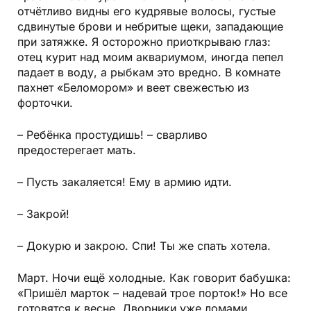
отчётливо видны его кудрявые волосы, густые
сдвинутые брови и небритые щеки, западающие
при затяжке. Я осторожно приоткрываю глаз:
отец курит над моим аквариумом, иногда пепел
падает в воду, а
рыбкам
это вредно. В комнате
пахнет «Беломором» и веет свежестью из
форточки.
– Ребёнка простудишь! – сварливо
предостерегает мать.
– Пусть закаляется! Ему в армию идти.
– Закрой!
– Докурю и закрою. Спи! Ты же спать хотела.
Март. Ночи ещё холодные. Как говорит бабушка:
«Пришёл марток – надевай трое порток!» Но все
готовятся к весне. Дворники уже ломами