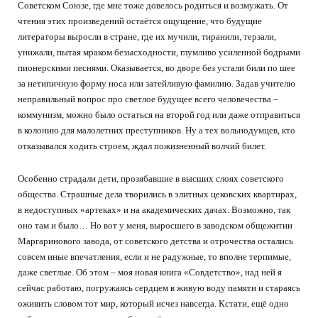
Советском Союзе, где мне тоже довелось родиться и возмужать. От
чтения этих произведений остаётся ощущение, что будущие
литераторы выросли в стране, где их мучили, тиранили, терзали,
унижали, пытая мраком безысходности, глумливо усиленной бодрыми
пионерскими песнями. Оказывается, во дворе без устали били по шее
за нетипичную форму носа или затейливую фамилию. Задав учителю
неправильный вопрос про светлое будущее всего человечества –
коммунизм, можно было остаться на второй год или даже отправиться
в колонию для малолетних преступников. Ну а тех вольнодумцев, кто
отказывался ходить строем, ждал пожизненный волчий билет.
Особенно страдали дети, прозябавшие в высших слоях советского
общества. Страшные дела творились в элитных цековских квартирах,
в недоступных «артеках» и на академических дачах. Возможно, так
оно там и было… Но вот у меня, выросшего в заводском общежитии
Маргаринового завода, от советского детства и отрочества остались
совсем иные впечатления, если и не радужные, то вполне терпимые,
даже светлые. Об этом – моя новая книга «Совдетство», над ней я
сейчас работаю, погружаясь сердцем в живую воду памяти и стараясь
оживить словом тот мир, который исчез навсегда. Кстати, ещё одно