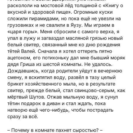
раскололи на мостовой лёд толщиной с «Книгу о
вкусной и здоровой пище». Огромные куски
сложили пирамидами, но пока ещё не увезли на
грузовиках и не свалили в Яузу. Мы играем в
«царя горы». Меня сбросили с самого верха, я
упал в лужу и загваздал масляной грязью новый
белый свитер, связанный мне ко дню рождения
тётей Валей. Сначала я хотел оттереть пятно
ацетоном, его потихоньку дал мне бывший моряк
дядя Гриша из шестой комнаты. Не удалось.
Дождавшись, когда родители уйдут в вечернюю
смену, я вскипятил воду, развёл в тазу целый
брикет хозяйственного мыла, но в результате
свитер, прежде белый, стал свинцово-серым, как
мёртвый Шутов. Отжав мыльную воду, я сунул
тётин подарок в диван и стал ждать, пока
натворю ещё чего-нибудь, чтобы пострадать
сразу за всё.
– Почему в комнате пахнет сыростью? –