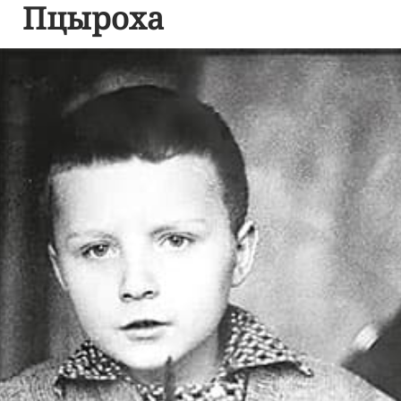
Пцыроха