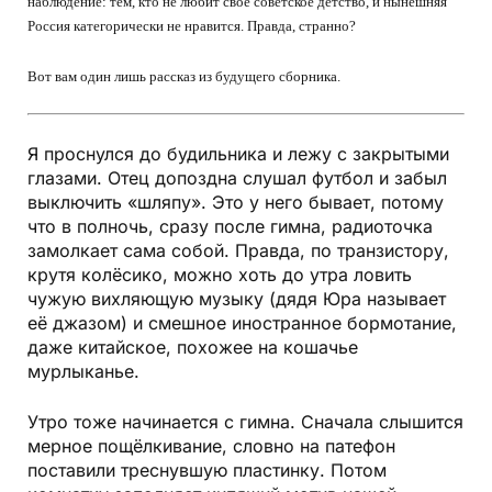
наблюдение: тем, кто не любит своё советское детство, и нынешняя
Россия категорически не нравится. Правда, странно?
Вот вам один лишь рассказ из будущего сборника.
Я проснулся до будильника и лежу с закрытыми
глазами. Отец допоздна слушал футбол и забыл
выключить «шляпу». Это у него бывает, потому
что в полночь, сразу после гимна, радио­точка
замолкает сама собой. Правда, по транзистору,
крутя колёсико, можно хоть до утра ловить
чужую вихляющую музыку (дядя Юра называет
её джазом) и смешное иностранное бормотание,
даже китайское, похожее на кошачье
мурлыканье.
Утро тоже начинается с гимна. Сначала слышится
мерное пощёлкивание, словно на патефон
поставили треснувшую пластинку. Потом