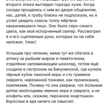
второго этажа выглядел гораздо хуже. Когда
соседи прощались с ним во дворе общежития,
нас, детей, к гробу близко не подпускали, но я
успел увидеть сквозь толпу мёртвое
накренившееся лицо. Оно было серо-синего
цвета, как мой испорченный свитер. Рассмотрел
я и его сцепленные руки, которые он на себя
наложил. Ужас!
Услышав про питание, мама тут же сбегала в
аптеку за рыбьим жиром и
гематогеном
,
отдалённо напоминающим шоколад, потом ещё
сходила в гастроном на Бакунинской, где купила
чёрный кубик паюсной икры и сто граммов
севрюги, нарезанной тонкими, как промокашка,
ломтиками. Почему-то она уверена, что больным
детям необходимы именно икра и
севрюга
, а не
конфеты или, скажем,
пирожное «картошка»
.
Взрослые в еде ничего не смыслят.