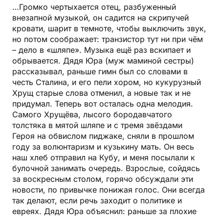
…Громко чертыхается отец, разбуженный
внезапной музыкой, он садится на скрипучей
кровати, шарит в темноте, чтобы выключить звук,
но потом соображает: транзистор тут ни при чём
– дело в «шляпе». Музыка ещё раз вскипает и
обрывается. Дядя Юра (муж маминой сестры)
рассказывал, раньше гимн был со словами в
честь Сталина, и его пели хором, но кукурузный
Хрущ старые слова отменил, а новые так и не
придумал. Теперь вот осталась одна мелодия.
Самого Хрущёва, лысого бородавчатого
толстяка в мятой шляпе и с тремя звёздами
Героя на обвислом пиджаке, сняли в прошлом
году за волюнтаризм и кузькину мать. Он весь
наш хлеб отправил на Кубу, и меня посылали к
булочной занимать очередь. Взрослые, сойдясь
за воскресным столом, горячо обсуждали эти
новости, по привычке понижая голос. Они всегда
так делают, если речь заходит о политике и
евреях. Дядя Юра объяснил: раньше за плохие