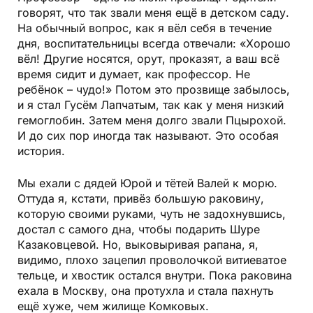
говорят, что так звали меня ещё в детском саду.
На обычный вопрос, как я вёл себя в течение
дня, воспитательницы всегда отвечали: «Хорошо
вёл! Другие носятся, орут, проказят, а ваш всё
время сидит и думает, как профессор. Не
ребёнок – чудо!» Потом это прозвище забылось,
и я стал Гусём Лапчатым, так как у меня низкий
гемоглобин. Затем меня долго звали Пцырохой.
И до сих пор иногда так называют. Это особая
история.
Мы ехали с дядей Юрой и тётей Валей к морю.
Оттуда я, кстати, привёз большую раковину,
которую своими руками, чуть не задохнувшись,
достал с самого дна, чтобы подарить Шуре
Казаковцевой. Но, выковыривая рапана, я,
видимо, плохо зацепил проволочкой витиеватое
тельце, и хвостик остался внутри. Пока раковина
ехала в Москву, она протухла и стала пахнуть
ещё хуже, чем жилище Комковых.