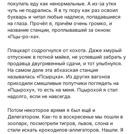
покупать еду как ненормальные. А из-за утки
чуть не подрались. Я в ту пору как раз освоил
букварь и читал любые надписи, попадавшиеся
на глаза. Прочёл я, причём очень громко, и
название станции, проплывавшей за окном:
«Пцы-ро-ха».
Плацкарт содрогнулся от хохота. Даже хмурый
отпускник в потной майке, не успевший забрать у
продавца двугривенный сдачи, и тот улыбнулся.
На самом деле эта абхазская станция
называлась «Псырцха». Из других вагонов
приходили смешливые попутчики поглядеть на
«Пцыроху», то есть на меня. Пцырохой я стал
надолго, если не навсегда.
Потом некоторое время я был ещё и
Делегатором. Как-то в воскресенье мы пошли в
зоопарк, посмотрели тигров, львов, слона и
стали искать крокодилов-аллигаторов. Нашли. Я