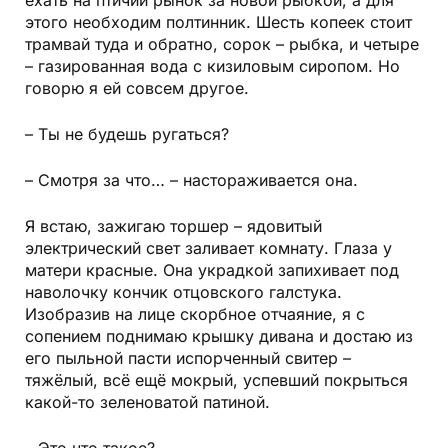
ехать на птичий рынок за новой рыбкой, а для
этого необходим полтинник. Шесть копеек стоит
трамвай туда и обратно, сорок –
рыбка
, и четыре
–
газированная вода с кизиловым сиропом
. Но
говорю я ей совсем другое.
– Ты не будешь ругаться?
– Смотря за что… – настораживается она.
Я встаю, зажигаю торшер – ядовитый
электрический свет заливает комнату. Глаза у
матери красные. Она украдкой запихивает под
наволочку кончик отцовского гал­стука.
Изобразив на лице скорбное отчаяние, я с
сопением поднимаю крышку дивана и достаю из
его пыльной пасти испорченный свитер –
тяжёлый, всё ещё мокрый, успевший покрыться
какой-то зеленоватой патиной.