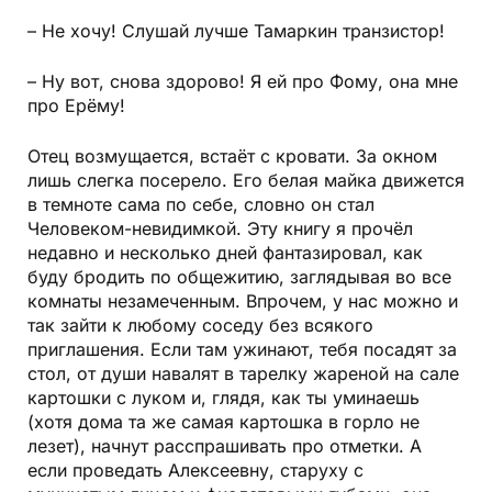
– Не хочу! Слушай лучше Тамаркин транзистор!
– Ну вот, снова здорово! Я ей про Фому, она мне
про Ерёму!
Отец возмущается, встаёт с кровати. За окном
лишь слегка посерело. Его белая майка движется
в темноте сама по себе, словно он стал
Человеком-невидимкой. Эту книгу я прочёл
недавно и несколько дней фантазировал, как
буду бродить по общежитию, заглядывая во все
комнаты незамеченным. Впрочем, у нас можно и
так зайти к любому соседу без всякого
приглашения. Если там ужинают, тебя посадят за
стол, от души навалят в тарелку жареной на сале
картошки с луком и, глядя, как ты уминаешь
(хотя дома та же самая картошка в горло не
лезет), начнут расспрашивать про отметки. А
если проведать Алексеевну, старуху с