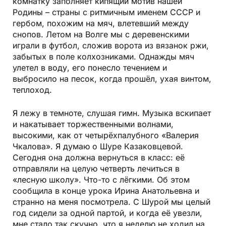
комнатку заполняет кипящий мотив нашей
Родины – страны с ритмичным именем СССР и
гербом, похожим на мяч, влетевший между
снопов. Летом на Волге мы с деревенскими
играли в футбол, сложив ворота из вязанок ржи,
забытых в поле колхозниками. Однажды мяч
улетел в воду, его понесло течением и
выбросило на песок, когда прошёл, ухая винтом,
теплоход.
Я лежу в темноте, слушая гимн. Музыка вскипает
и накатывает торжественными волнами,
высокими, как от четырёхпалубного «Валерия
Чкалова». Я думаю о Шуре Казаковцевой.
Сегодня она должна вернуться в класс: её
отправляли на целую четверть лечиться в
«лесную школу». Что-то с лёгкими. Об этом
сообщила в конце урока Ирина Анатольевна и
странно на меня посмотрела. С Шурой мы целый
год сидели за одной партой, и когда её увезли,
мне стало так скучно, что я неделю не ходил на