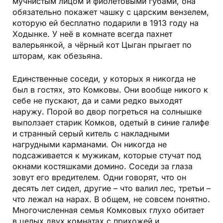
мучнистым лицом и фиолетовыми губами, она
обязательно покажет чашку с царским вензелем,
которую ей бесплатно подарили в 1913 году на
Ходынке. У неё в комнате всегда пахнет
валерьянкой, а чёрный кот Цыган прыгает по
шторам, как обезьяна.
Единственные соседи, у которых я никогда не
был в гостях, это Комковы. Они вообще никого к
себе не пускают, да и сами редко выходят
наружу. Порой во двор погреться на солнышке
выползает старик Комков, одетый в синие галифе
и странный серый китель с накладными
нагрудными карманами. Он никогда не
подсаживается к мужикам, которые стучат под
окнами костяшками домино. Соседи за глаза
зовут его вредителем. Одни говорят, что он
десять лет сидел, другие – что валил лес, третьи –
что лежал на нарах. В общем, не совсем понятно.
Многочисленная семья Комковых глухо обитает
в целых двух комнатах с прихожей и