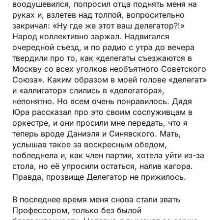
воодушевился, попросил отца поднять меня на
руках и, взлетев над толпой, вопросительно
закричал: «Ну где же этот ваш делегатор?!»
Народ коллективно заржал. Надвигался
очередной съезд, и по радио с утра до вечера
твердили про то, как «делегаты съезжаются в
Москву со всех уголков необъятного Советского
Союза». Каким образом в моей голове «делегат»
и «аллигатор» слились в «делегатора»,
непонятно. Но всем очень понравилось. Дядя
Юра рассказал про это своим сослуживцам в
оркестре, и они просили мне передать, что я
теперь вроде Даниэля и Синявского. Мать,
услышав такое за воскресным обедом,
побледнела и, как член партии, хотела уйти из-за
стола, но её упросили остаться, налив кагора.
Правда, прозвище Делегатор не прижилось.
В последнее время меня снова стали звать
Профессором, только без былой