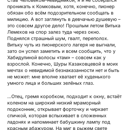
Став Человеком-невидимкой, я и не собирался
проникать к Комковым, хотя, конечно, пионер
обязан обо всём подозрительном сообщать в
милицию. А вот заглянуть в девчачью душевую –
это совсем другое дело! Прошлым летом Витька
Лемехов на спор залез туда через окно.
Поднялся страшный шум, гвалт, переполох.
Витьку чуть из пионерского лагеря не выгнали,
зато он успел заметить и всем сообщить, что у
Хабидулиной волосы «там» – совсем как у
взрослой. Конечно, Шуры Казаковцевой в моих
мечтах о невидимой безнаказанности нет и быть
не может: мне вполне хватает её худенького
умного лица и больших зелёных глаз.
…Отец, гремя коробком, подходит к окну, встаёт
коленом на широкий низкий мраморный
подокон­ник, открывает форточку и чиркает
спичкой, которая вспыхивает в сложенных
ладонях и напоминает бабушкину лампу под
красным абажуром. На миг в рыжем свете