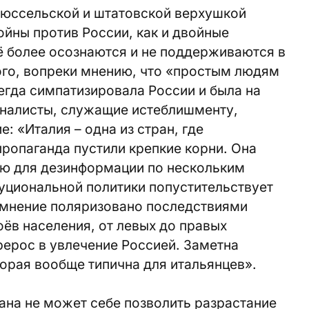
рюссельской и штатовской верхушкой
йны против России, как и двойные
ё более осознаются и не поддерживаются в
ого, вопреки мнению, что «простым людям
сегда симпатизировала России и была на
налисты, служащие истеблишменту,
: «Италия – одна из стран, где
ропаганда пустили крепкие корни. Она
ю для дезинформации по нескольким
уциональной политики попустительствует
 мнение поляризовано последствиями
оёв населения, от левых до правых
ерос в увлечение Россией. Заметна
торая вообще типична для итальянцев».
ана не может себе позволить разрастание