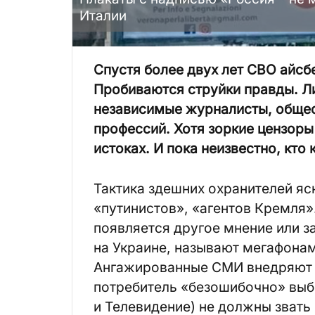
Италии
Спустя более двух лет СВО айсбе
Пробиваются струйки правды. Л
независимые журналисты, общес
профессий. Хотя зоркие цензоры
истоках. И пока неизвестно, кто 
Тактика здешних охранителей яс
«путинистов», «агентов Кремля».
появляется другое мнение или з
на Украине, называют мегафона
Ангажированные СМИ внедряют
потребитель «безошибочно» выби
и Телевидение) не должны звать