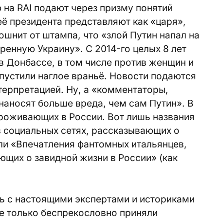
 на RAI подают через призму понятий
её президента представляют как «царя»,
ошнит от штампа, что «злой Путин напал на
енную Украину». С 2014-го целых 8 лет
в Донбассе, в том числе против женщин и
апустили наглое враньё. Новости подаются
терпретацией. Ну, а «комментаторы,
аносят больше вреда, чем сам Путин». В
проживающих в России. Вот лишь названия
в социальных сетях, рассказывающих о
ли «Впечатления фантомных итальянцев,
щих о завидной жизни в России» (как
.
ть c настоящими экспертами и историками
е только беспрекословно приняли