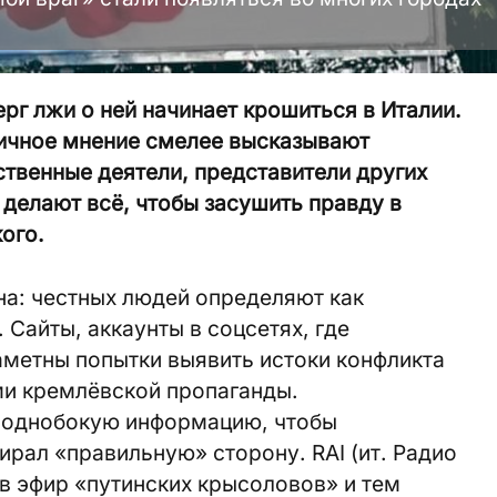
рг лжи о ней начинает крошиться в Италии.
ичное мнение смелее высказывают
твенные деятели, представители других
 делают всё, чтобы засушить правду в
кого.
на: честных людей определяют как
 Сайты, аккаунты в соцсетях, где
аметны попытки выявить истоки конфликта
ми кремлёвской пропаганды.
 однобокую информацию, чтобы
рал «правильную» сторону. RAI (ит. Радио
 в эфир «путинских крысоловов» и тем