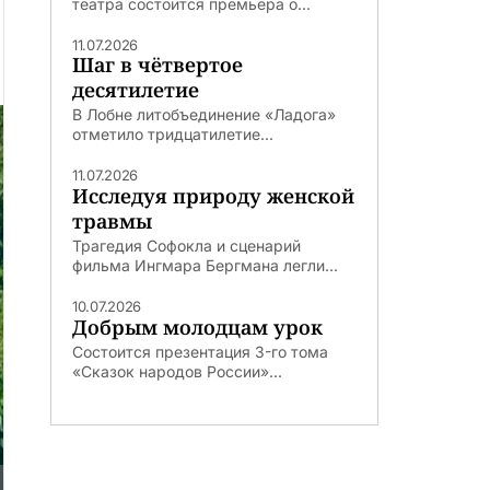
театра состоится премьера о...
11.07.2026
Шаг в чётвертое
десятилетие
В Лобне литобъединение «Ладога»
отметило тридцатилетие...
11.07.2026
Исследуя природу женской
травмы
Трагедия Софокла и сценарий
фильма Ингмара Бергмана легли...
10.07.2026
Добрым молодцам урок
Состоится презентация 3-го тома
«Сказок народов России»...