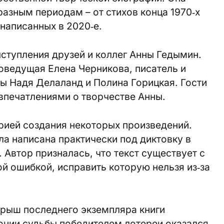
азным периодам – от стихов конца 1970‑х
 написанных в 2020‑е.
ступления друзей и коллег Анны Гедымин.
оведущая Елена Черникова, писатель и
ты Надя Делаланд и Полина Горицкая. Гости
 впечатлениями о творчестве Анны.
рией создания некоторых произведений.
а написана практически под диктовку в
 Автор призналась, что текст существует с
й ошибкой, исправить которую нельзя из‑за
грыш последнего экземпляра книги
онии судьбы победителем лотереи оказался