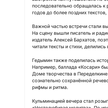
последовательно обращалась к р
годов до более поздних текстов,
Важной частью встречи стали вы
На сцену вышли писатель и ради
издатель Алексей Бархатов, поэ
читали тексты и стихи, делились
Гедымин также поделилась исто
Например, баллада «Косари» был
Доме творчества в Переделкине.
сознательно сохранённой речево
рифмы и ритма.
Кульминацией вечера стал розы
«Честолюбивая молитва». По ир