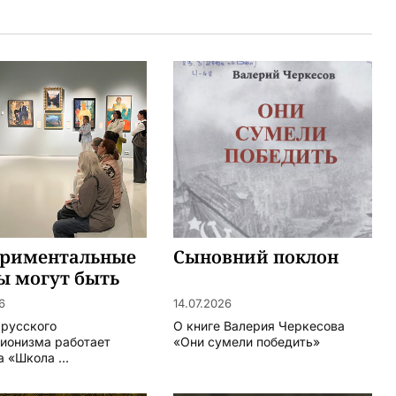
ериментальные
Сыновний поклон
ы могут быть
ными
6
14.07.2026
 русского
О книге Валерия Черкесова
ионизма работает
«Они сумели победить»
 «Школа ...