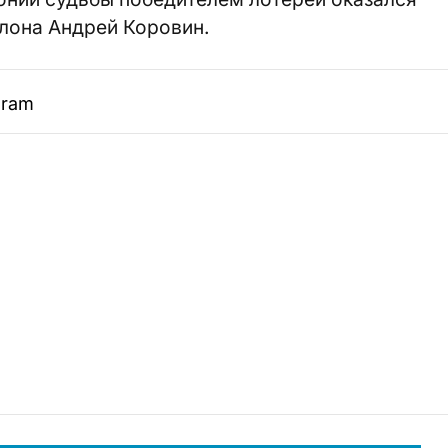
алона Андрей Коровин.
gram