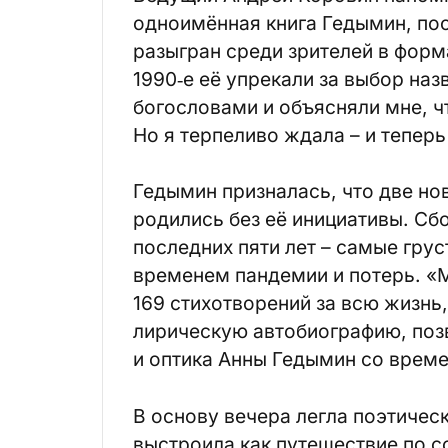
одноимённая книга Гедымин, по
разыгран среди зрителей в форма
1990‑е её упрекали за выбор наз
богословами и объясняли мне, ч
Но я терпеливо ждала – и теперь 
Гедымин призналась, что две но
родились без её инициативы. Сб
последних пяти лет – самые гру
временем пандемии и потерь. «
169 стихотворений за всю жизнь,
лирическую автобиографию, поз
и оптика Анны Гедымин со врем
В основу вечера легла поэтиче
выстроила как путешествие по с