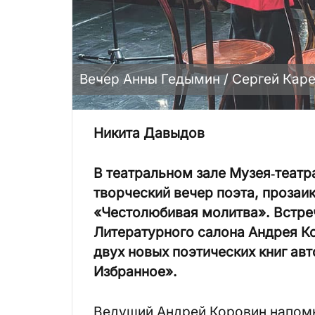
Вечер Анны Гедымин / Сергей Кар
Никита Давыдов
В театральном зале Музея‑театр
творческий вечер поэта, прозаи
«Честолюбивая молитва». Встреч
Литературного салона Анд­рея К
двух новых поэтических книг ав
Избранное».
Ведущий Андрей Коровин напомн