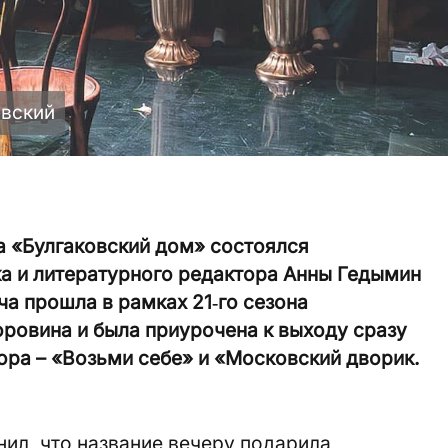
евский
а «Булгаковский дом» состоялся
ка и литературного редактора Анны Гедымин
а прошла в рамках 21‑го сезона
оровина и была приурочена к выходу сразу
тора – «Возьми себе» и «Московский дворик.
ил, что название вечеру подарила