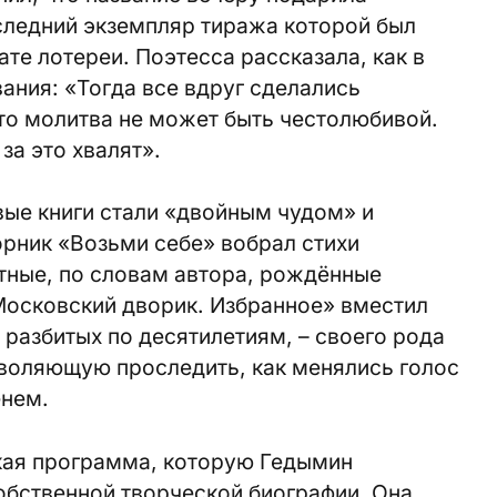
следний экземпляр тиража которой был
те лотереи. Поэтесса рассказала, как в
вания: «Тогда все вдруг сделались
то молитва не может быть честолюбивой.
за это хвалят».
вые книги стали «двойным чудом» и
орник «Возьми себе» вобрал стихи
стные, по словам автора, рождённые
Московский дворик. Избранное» вместил
 разбитых по десятилетиям, – своего рода
воляющую проследить, как менялись голос
енем.
ская программа, которую Гедымин
обственной творческой биографии. Она