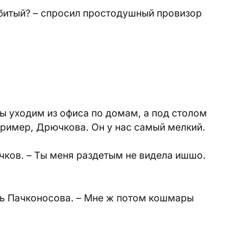
набитый? – спросил простодушный провизор
ы уходим из офиса по домам, а под столом
пример, Дрючкова. Он у нас самый мелкий.
чков. – Ты меня раздетым не видела ишшо.
ась Пачконосова. – Мне ж потом кошмары