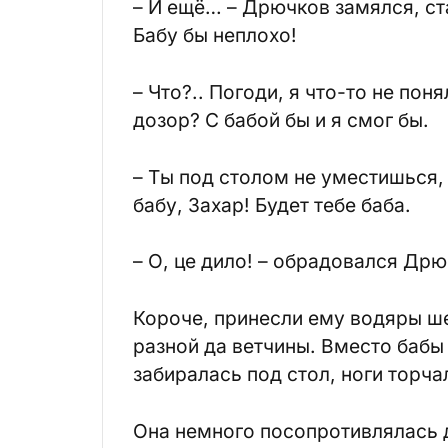
– И ещё… – Дрючков замялся, ст
Бабу бы неплохо!
– Что?.. Погоди, я что-то не пон
дозор? С бабой бы и я смог бы.
– Ты под столом не уместишься, 
бабу, Захар! Будет тебе баба.
– О, це дило! – обрадовался Дрю
Короче, принесли ему водяры ше
разной да ветчины. Вместо бабы
забиралась под стол, ноги торча
Она немного посопротивлялась д