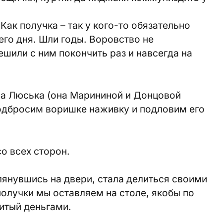
 Как получка – так у кого-то обязательно
его дня. Шли годы. Воровство не
шили с ним покончить раз и навсегда на
ва Люська (она Марининой и Донцовой
подбросим воришке наживку и подловим его
со всех сторон.
глянувшись на двери, стала делиться своими
получки мы оставляем на столе, якобы по
битый деньгами.