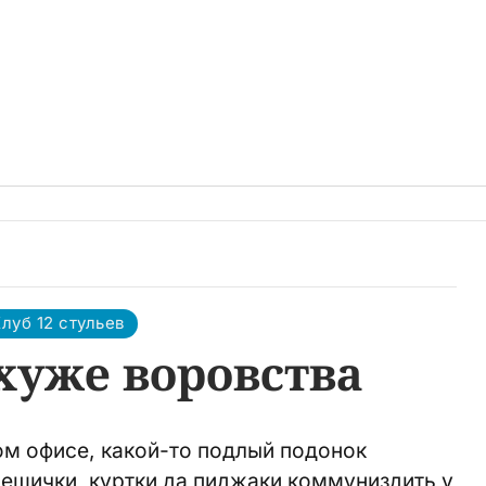
луб 12 стульев
хуже воровства
ом офисе, какой-то подлый подонок
ещички, куртки да пиджаки коммуниздить у