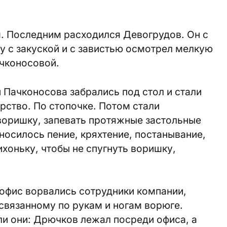
м. Последним расходился Девогрудов. Он с
у с закуской и с завистью осмотрел мелкую
чконосовой.
 Пачконосова забрались под стол и стали
рство. По стопочке. Потом стали
 воришку, запевать протяжные застольные
носилось пение, кряхтение, постанывание,
ихоньку, чтобы не спугнуть воришку,
 офис ворвались сотрудники компании,
связанному по рукам и ногам ворюге.
ли они: Дрючков лежал посреди офиса, а