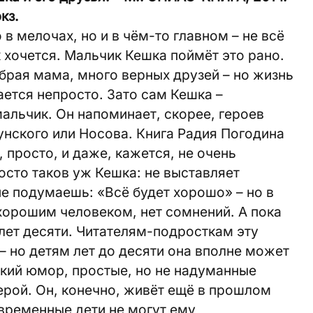
экз.
 в мелочах, но и в чём-то главном – не всё
к хочется. Мальчик Кешка поймёт это рано.
брая мама, много верных друзей – но жизнь
ается непросто. Зато сам Кешка –
льчик. Он напоминает, скорее, героев
унского или Носова. Книга Радия Погодина
, просто, и даже, кажется, не очень
осто таков уж Кешка: не выставляет
не подумаешь: «Всё будет хорошо» – но в
 хорошим человеком, нет сомнений. А пока
лет десяти. Читателям-подросткам эту
– но детям лет до десяти она вполне может
гкий юмор, простые, но не надуманные
рой. Он, конечно, живёт ещё в прошлом
современные дети не могут ему