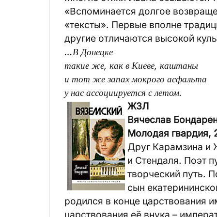
«Вспоминается долгое возвращен
«тексты». Первые вполне традиц
другие отличаются высокой куль
…В Донецке
такие же, как в Киеве, каштаны
и тот же запах мокрого асфальта
у нас ассоциируется с летом.
ЖЗЛ
Вячеслав Бондаренко
Молодая гвардия, 20
Друг Карамзина и 
и Стендаля. Поэт 
творческий путь. 
сын екатерининско
родился в конце царствования им
царствования её внука – импера