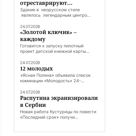
отреставрируют
легендарную Погодинскую
Здание в неорусском стиле
являлось легендарным центро...
избу
24.07.2026
«Золотой ключик» –
каждому
Готовится к запуску пилотный
проект детской книжной карты...
24.07.2026
12 молодых
«Ясная Поляна» объявила список
номинации «Молодость» 24-...
24.07.2026
Распутина экранизировали
в Сербии
Новая работа Кустурицы по повести
«Последний срок» получи...