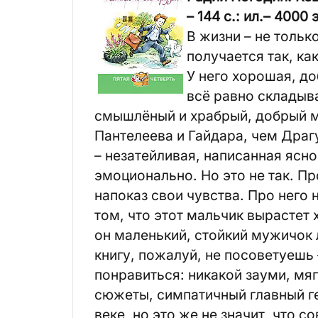
– 144 с.: ил.– 4000 
В жизни – не только
получается так, ка
У него хорошая, до
всё равно складыв
смышлёный и храбрый, добрый ма
Пантелеева и Гайдара, чем Драг
– незатейливая, написанная ясно
эмоционально. Но это не так. Пр
напоказ свои чувства. Про него 
том, что этот мальчик вырастет
он маленький, стойкий мужичок 
книгу, пожалуй, не посоветуешь 
понравиться: никакой зауми, мя
сюжеты, симпатичный главный ге
веке, но это же не значит, что 