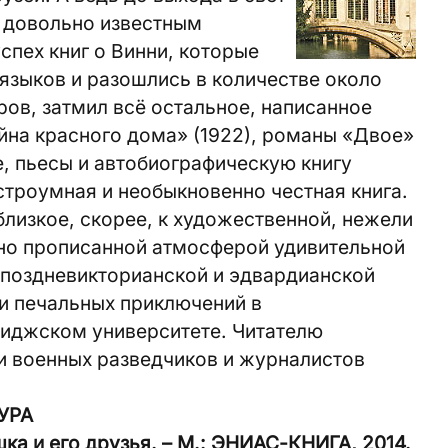
л довольно известным
пех книг о Винни, которые
языков и разошлись в количестве около
ов, затмил всё остальное, написанное
йна красного дома» (1922), романы «Двое»
се, пьесы и автобиографическую книгу
строумная и необыкновенно честная книга.
близкое, скорее, к художественной, нежели
пно прописанной атмосферой удивительной
 поздневикторианской и эдвардианской
и печальных приключений в
иджском университете. Читателю
и военных разведчиков и журналистов
УРА
ка и его друзья. – М.: ЭНИАС-КНИГА, 2014.