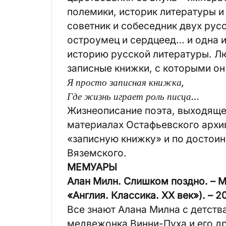
полемики, историк литературы и
советник и собеседник двух русс
остроумец и сердцеед… и одна и
историю русской литературы. 
записные книжки, с которыми он 
Я просто записная книжка,
Где жизнь играет роль писца…
Жизнеописание поэта, выходяще
материалах Остафьевского архив
«записную книжку» и по достоин
Вяземского.
МЕМУАРЫ
Алан Милн. Слишком поздно. – М.:
«Англия. Классика. ХХ век»). – 2
Все знают Алана Милна с детств
медвежонка Винни-Пуха и его др