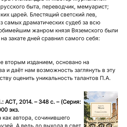
 русского быта, переводчик, мемуарист;
ких царей. Блестящий светский лев,
з самых драматических судеб за всю
Любимейшим жанром князя Вяземского были
на закате дней сравнил самого себя:
е вторым изданием, основано на
а и даёт нам возможность заглянуть в эту
ству оценить уникальность талантов П.А.
 АСТ, 2014. – 348 с. – (Серия:
000 экз.
а как автора, сочинившего
узей. А ведь до выхода в свет