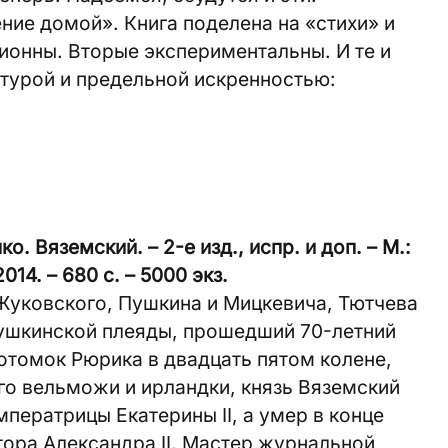
ие домой». Книга поделена на «стихи» и
ионны. Вторые экспериментальны. И те и
турой и предельной искренностью:
. Вяземский. – 2-е изд., испр. и доп. – М.:
14. – 680 с. – 5000 экз.
Жуковского, Пушкина и Мицкевича, Тютчева
пушкинской плеяды, прошедший 70-летний
Потомок Рюрика в двадцать пятом колене,
го вельможи и ирландки, князь Вяземский
ператрицы Екатерины II, а умер в конце
тора Александра II. Мастер журнальной