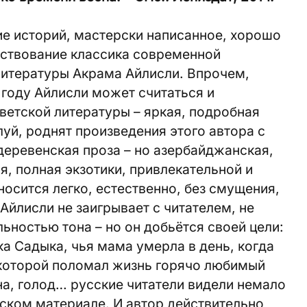
ие историй, мастерски написанное, хорошо
ствование классика современной
итературы Акрама Айлисли. Впрочем,
 году Айлисли может считаться и
ветской литературы – яркая, подробная
уй, роднят произведения этого автора с
 деревенская проза – но азербайджанская,
я, полная экзотики, привлекательной и
осится легко, естественно, без смущения,
 Айлисли не заигрывает с читателем, не
ьностью тона – но он добьётся своей цели:
а Садыка, чья мама умерла в день, когда
 которой поломал жизнь горячо любимый
на, голод… русские читатели видели немало
нском материале. И автор действительно