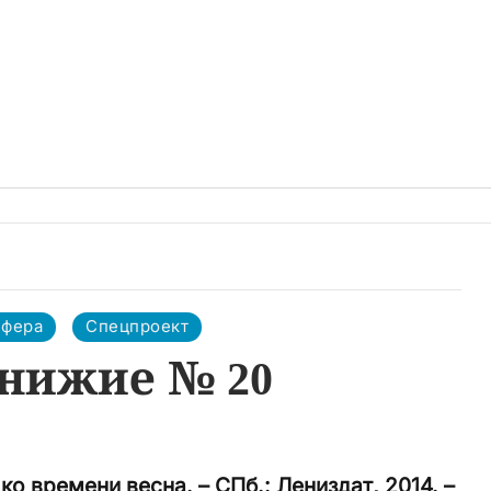
сфера
Спецпроект
нижие № 20
ко времени весна. – СПб.: Лениздат, 2014. –