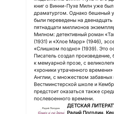
книг о Винни-Пухе Милн уже бы
драматургом. Однако бешеный ус
были переведены на двенадцать 
пятнадцати миллионов экземпляр
Милном: детективный роман «Та
(1931) и «Хлое Марр» (1946), эс
«Слишком поздно» (1939). Это о
Писатель создал произведение, 
к мемуарной прозе, с великоле
«хроники утраченного времени»
Англии, с множеством забавных 
Вестминстерской школе и Кембр
предстоит оказаться также сред
послевоенного времени.
ДЕТСКАЯ ЛИТЕРАТ
Радий Погодин. Кеш