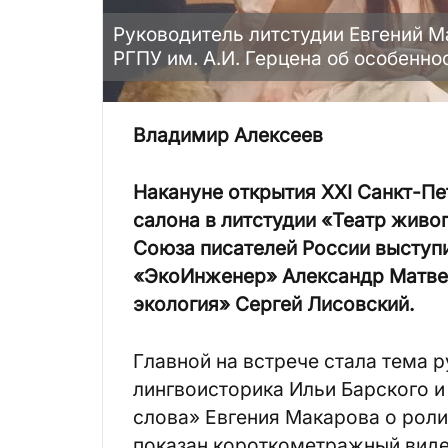
Руководитель литстудии Евгений М
РГПУ им. А.И. Герцена об особенно
Владимир Алексеев
Накануне открытия ХХI Санкт-П
салона в литстудии «Театр живо
Союза писателей России выступ
«ЭкоИнженер» Александр Матвей
экология» Сергей Лисовский.
Главной на встрече стала тема 
лингвоисторика Ильи Барского и
слова» Евгения Макарова о роли
показан короткометражный виде