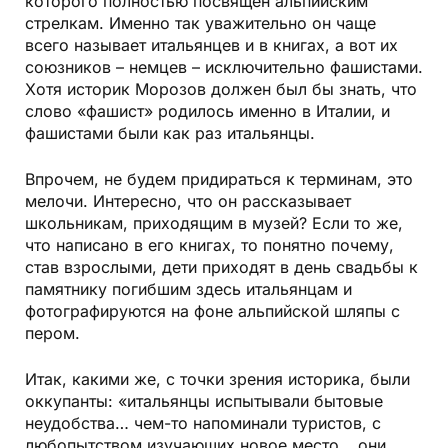
которого полностью посвящён альпийским
стрелкам. Именно так уважительно он чаще
всего называет итальянцев и в книгах, а вот их
союзников – немцев – исключительно фашистами.
Хотя историк Морозов должен был бы знать, что
слово «фашист» родилось именно в Италии, и
фашистами были как раз итальянцы.
Впрочем, не будем придираться к терминам, это
мелочи. Интересно, что он рассказывает
школьникам, приходящим в музей? Если то же,
что написано в его книгах, то понятно почему,
став взрослыми, дети приходят в день свадьбы к
памятнику погибшим здесь итальянцам и
фотографируются на фоне альпийской шляпы с
пером.
Итак, какими же, с точки зрения историка, были
оккупанты: «итальянцы испытывали бытовые
неудобства… чем-то напоминали туристов, с
любопытством изучающих новое место… они