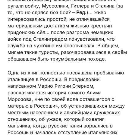
ругали войну, Муссолини, Гитлера и Сталина (за
то, что не сдался без боя? –
Ред.
)… живо
интересовались простой, не отличавшейся
материальным достатком жизнью крестьян
придонских сёл… после разгрома немецких
войск под Сталинградом почувствовали, что
служба на чужбине им опостылела». В общем,
милые такие туристы, разочаровавшиеся в своём
обещавшем быть триумфальным походе.
Одна из книг полностью посвящена пребыванию
итальянцев в Россоши. В предисловии,
написанном Марио Ригони Стерном,
рассказывается история самого Алима
Морозова, «не по своей воле оставшегося с
матерью в Россоши», об установившихся между
местным населением и альпийцами дружеских
отношениях, об ужасе, который охватил
мальчика, когда русские танки ворвались в
Россошь и началось отступление итальянских