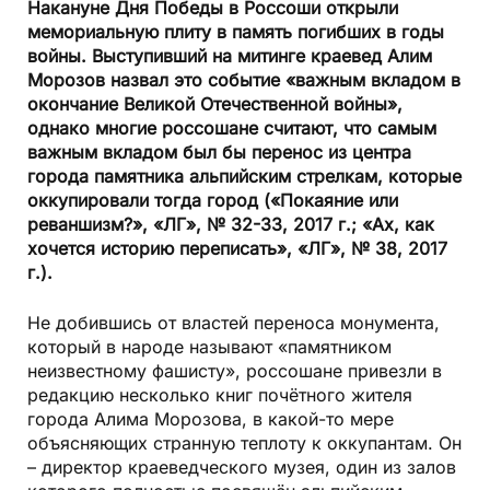
Накануне Дня Победы в Россоши открыли
мемориальную плиту в память погибших в годы
войны. Выступивший на митинге краевед Алим
Морозов назвал это событие «важным вкладом в
окончание Великой Отечественной войны»,
однако многие россошане считают, что самым
важным вкладом был бы перенос из центра
города памятника альпийским стрелкам, которые
оккупировали тогда город («Покаяние или
реваншизм?», «ЛГ», № 32-33, 2017 г.; «Ах, как
хочется историю переписать», «ЛГ», № 38, 2017
г.).
Не добившись от властей переноса монумента,
который в народе называют «памятником
неизвестному фашисту», россошане привезли в
редакцию несколько книг почётного жителя
города Алима Морозова, в какой-то мере
объясняющих странную теплоту к оккупантам. Он
– директор краеведческого музея, один из залов