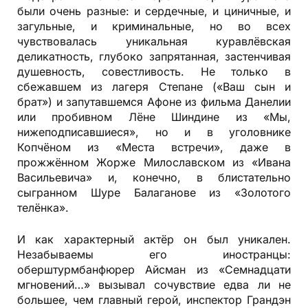
были очень разные: и сердечные, и циничные, и
загульные, и криминальные, но во всех
чувствовалась уникальная куравлёвская
деликатность, глубоко запрятанная, застенчивая
душевность, совестливость. Не только в
сбежавшем из лагеря Степане («Ваш сын и
брат») и запутавшемся Афоне из фильма Данелии
или пробивном Лёне Шиндине из «Мы,
нижеподписавшиеся», но и в уголовнике
Копчёном из «Места встречи», даже в
прожжённом Жорже Милославском из «Ивана
Васильевича» и, конечно, в блистательно
сыгранном Шуре Балаганове из «Золотого
телёнка».
И как характерный актёр он был уникален.
Незабываемы его иностранцы:
оберштурмбанфюрер Айсман из «Семнадцати
мгновений…» вызывал сочувствие едва ли не
большее, чем главный герой, инспектор Грандэн