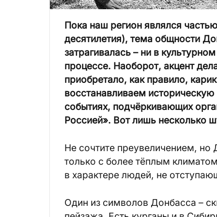
Пока наш регион являлся частью
десятилетия), тема общности До
затрагивалась – ни в культурно
процессе. Наоборот, акцент дела
приобретало, как правило, кари
восстанавливаем историческую 
событиях, подчёркивающих орга
Россией». Вот лишь несколько ш
Не сочтите преувеличением, но 
только с более тёплым климатом
в характере людей, не отступаю
Один из символов Донбасса – ск
пейзажа. Есть курганы и в Сибири