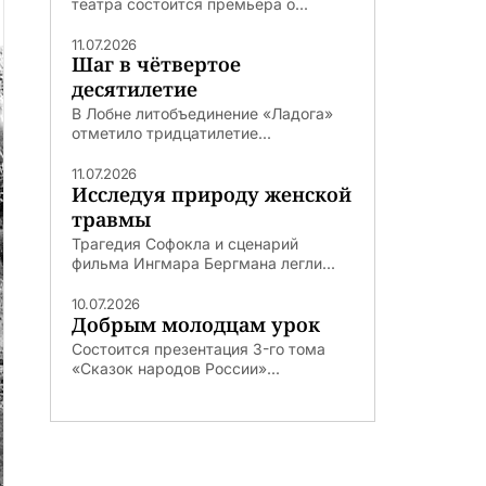
театра состоится премьера о...
11.07.2026
Шаг в чётвертое
десятилетие
В Лобне литобъединение «Ладога»
отметило тридцатилетие...
11.07.2026
Исследуя природу женской
травмы
Трагедия Софокла и сценарий
фильма Ингмара Бергмана легли...
10.07.2026
Добрым молодцам урок
Состоится презентация 3-го тома
«Сказок народов России»...