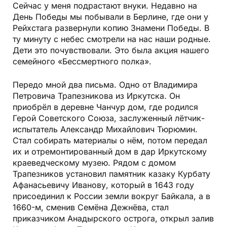
Сейчас у меня подрастают внуки. Недавно на
День Победы мы побывали в Берлине, где они у
Рейхстага развернули копию Знамени Победы. В
ту минуту с небес смотрели на нас наши родные.
Дети это почувствовали. Это была акция нашего
семейного «Бессмертного полка».
Передо мной два письма. Одно от Владимира
Пет­ровича Трапезникова из Иркутска. Он
приобрёл в деревне Чанчур дом, где родился
Герой Советского Союза, заслуженный лётчик-
испытатель Александр Михайлович Тюрюмин.
Стал собирать материалы о нём, потом передал
их и отремонтированный дом в дар Иркутскому
краеведческому музею. Рядом с домом
Трапезников установил памятник казаку Курбату
Афанасьевичу Иванову, который в 1643 году
присоединил к России земли вокруг Байкала, а в
1660-м, сменив Семёна Дежнёва, стал
приказчиком Анадырского острога, открыл залив