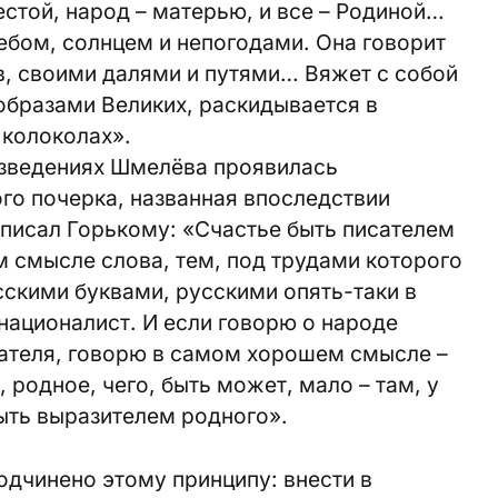
стой, народ – матерью, и все – Родиной…
ебом, солнцем и непогодами. Она говорит
, своими далями и путями… Вяжет с собой
образами Великих, раскидывается в
 колоколах».
изведениях Шмелёва проявилась
ого почерка, названная впоследствии
н писал Горькому: «Счастье быть писателем
 смысле слова, тем, под трудами которого
скими буквами, русскими опять-таки в
националист. И если говорю о народе
сателя, говорю в самом хорошем смысле –
родное, чего, быть может, мало – там, у
быть выразителем родного».
дчинено этому принципу: внести в