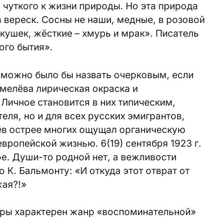
 чуткого к жизни природы. Но эта природа
 вереск. Сосны не наши, медные, в розовой
акушек, жёсткие – хмурь и мрак». Писатель
ого бытия».
 можно было бы назвать очерковым, если
мелёва лирическая окраска и
Личное становится в них типическим,
еля, но и для всех русских эмигрантов,
в острее многих ощущал органическую
вропейской жизнью. 6(19) сентября 1923 г.
ое. Души-то родной нет, а вежливости
 К. Бальмонту: «И откуда этот отврат от
жая?!»
уры характерен жанр «воспоминательной»