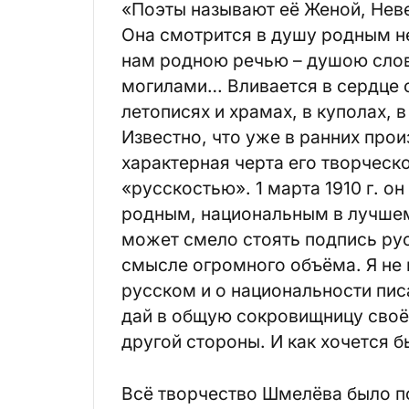
«Поэты называют её Женой, Неве
Она смотрится в душу родным н
нам родною речью – душою слов
могилами… Вливается в сердце 
летописях и храмах, в куполах, в
Известно, что уже в ранних про
характерная черта его творческ
«русскостью». 1 марта 1910 г. о
родным, национальным в лучшем
может смело стоять подпись рус
смысле огромного объёма. Я не 
русском и о национальности пи
дай в общую сокровищницу своё, 
другой стороны. И как хочется 
Всё творчество Шмелёва было по