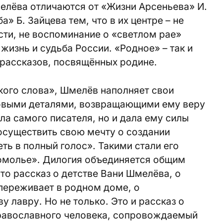
елёва отличаются от «Жизни Арсеньева» И.
» Б. Зайцева тем, что в их центре – не
сти, не воспоминание о «светлом рае»
 жизнь и судьба России. «Родное» – так и
к рассказов, посвящённых родине.
ского слова», Шмелёв наполняет свои
овыми деталями, возвращающими ему веру
сла самого писателя, но и дала ему силы
 осуществить свою мечту о создании
ть в полный голос». Такими стали его
омолье». Дилогия объединяется общим
о рассказ о детстве Вани Шмелёва, о
 переживает в родном доме, о
 лавру. Но не только. Это и рассказ о
равославного человека, сопровождаемый