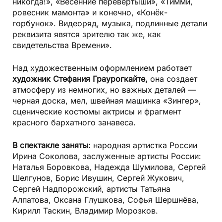
никогда!», «Весенние перевертыши», «Тимми,
ровесник мамонта» и конечно, «Конёк-
горбунок». Видеоряд, музыка, подлинные детали
реквизита явятся зрителю так же, как
свидетельства Времени».
Над художественным оформлением работает
художник Стефания Граурогкайте,
она создает
атмосферу из немногих, но важных деталей —
черная доска, мел, швейная машинка «Зингер»,
сценические костюмы актрисы и фрагмент
красного бархатного занавеса.
В спектакле заняты:
народная артистка России
Ирина Соколова, заслуженные артисты России:
Наталья Боровкова, Надежда Шумилова, Сергей
Шелгунов, Борис Ивушин, Сергей Жукович,
Сергей Надпорожский, артисты Татьяна
Алпатова, Оксана Глушкова, Софья Шершнёва,
Кирилл Таскин, Владимир Морозков.