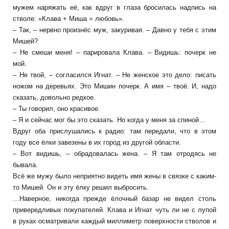
мужем наряжать её, как вдруг в глаза бросилась надпись на
стволе: «Клава + Миша = любовь».
– Так, – нервно произнёс муж, закуривая. – Давно у тебя с этим
Мишей?
– Не смеши меня! – парировала Клава. – Видишь: почерк не
мой.
– Не твой, – согласился Игнат. – Не женское это дело: писать
ножом на деревьях. Это Мишин почерк. А имя – твоё. И, надо
сказать, довольно редкое.
– Ты говорил, оно красивое.
– Я и сейчас мог бы это сказать. Но когда у меня за спиной…
Вдруг оба прислушались к радио: там передали, что в этом
году все ёлки завезены в их город из другой области.
– Вот видишь, – обрадовалась жена. – Я там отродясь не
бывала.
Всё же мужу было неприятно видеть имя жены в связке с каким-
то Мишей. Он и эту ёлку решил выбросить.
…Наверное, никогда прежде ёлочный базар не видел столь
привередливых покупателей. Клава и Игнат чуть ли не с лупой
в руках осматривали каждый миллиметр поверхности стволов и