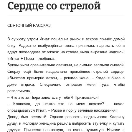
Сердце со стрелой
СВЯТОЧНЫЙ РАССКАЗ
В субботу утром Игнат пошёл на рынок и вскоре принёс домой
ёлку. Радостно возбуждённая жена принялась наряжать её и
вдруг похолодела от ужаса: на стволе была вырезана надпись:
«Игнат + Нюра = любовь».
Буквы были сравнительно свежими, не сильно заплыли смолой.
Сверху ещё было нацарапано пронзённое стрелой сердце.
«Вырезал примерно летом, – решила жена. – Когда я была в
доме отдыха. Специально отправил меня туда, чтобы
развлечься».
– Что это за Нюра завелась у тебя?! Признавайся!
– Клавочка, да нешто это на меня похоже? – начал
оправдываться Игнат. – Разве я порчу зелёные насаждения!
Довод был весомый. Однако ревность подтачивала Клавину
душу, и молодая женщина решила выбросить эту ёлку и купить
другую. Принесла невысокую, но очень пушистую. Начали с