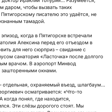
 доктор Ираклий Топурия… Разумеется,
м даром, чтобы вызвать таких
 Пятигорскому писателю это удаётся, не
ризнанным тамадой.
 эпизод, когда в Пятигорске встречали
натолия Алексина перед его отъездом в
вить для него сюрприз – свидание с
усом санатория «Ласточка» после долгого
ным врачом. В аэропорт Минвод
с зашторенными окнами.
 – отдельная, охраняемый въезд, шлагбаум…
еоргиевич осматривается: «Что-то
А когда понял, где находится,
лся. Эти слёзы дорогого стоят. Мы