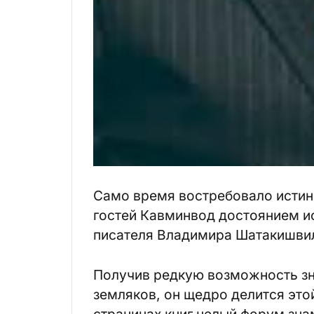
Само время востребовало истин
гостей Кавминвод достоянием ис
писателя Владимира Шатакишви
Получив редкую возможность зна
земляков, он щедро делится это