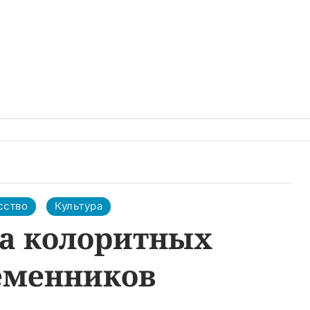
сство
Культура
а колоритных
еменников