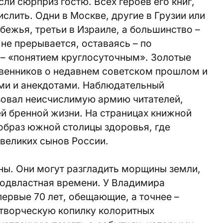
сли сюрприз гостю. Всех героев его книг,
слить. Одни в Москве, другие в Грузии или
бежья, третьи в Израиле, а большинство –
не прерывается, оставаясь – по
– «понятием круглосуточным». Золотые
венников о недавнем советском прошлом и
ми и анекдотами. Наблюдательный
овал неисчислимую армию читателей,
й бренной жизни. На страницах книжной
образ южной столицы здоровья, где
великих сынов России.
ны. Они могут разгладить морщины земли,
подвластная времени. У Владимира
ервые 70 лет, обещающие, а точнее –
творческую копилку колоритных