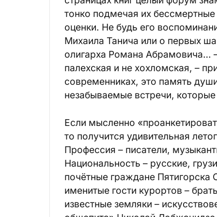
страницах книг целый форум зна
тонко подмечая их бессмертные
оценки. Не будь его воспоминани
Михаила Танича или о первых ша
олигарха Романа Абрамовича… – 
палехская и не хохломская, – пр
современниках, это память души
незабываемые встречи, которые 
Если мысленно «проанкетирова
то получится удивительная лето
Профессия – писатели, музыкант
Национальность – русские, груз
почётные граждане Пятигорска С
именитые гости курортов – брат
известные земляки – искусствов