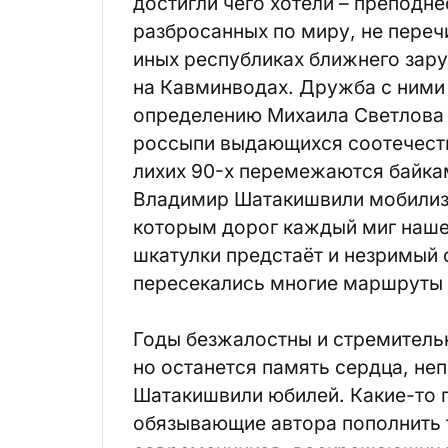
достигли чего хотели – преподне
разбросанных по миру, не перечи
иных республиках ближнего зару
на Кавминводах. Дружба с ними 
определению Михаила Светлова 
россыпи выдающихся соотечест
лихих 90-х перемежаются байка
Владимир Шатакишвили мобилиз
которым дорог каждый миг наше
шкатулки предстаёт и незримый 
пересекались многие маршруты 
Годы безжалостны и стремитель
но останется память сердца, не
Шатакишвили юбилей. Какие-то п
обязывающие автора пополнить 