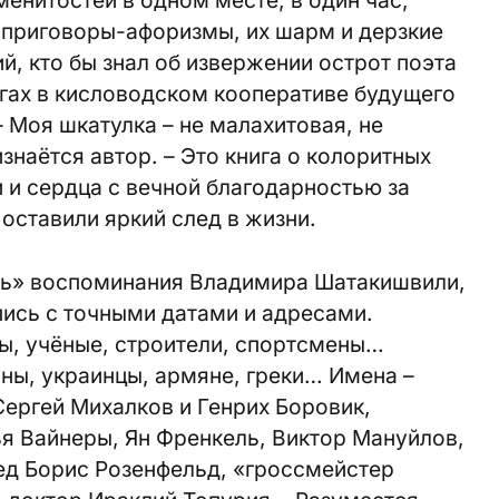
менитостей в одном месте, в один час,
 приговоры-афоризмы, их шарм и дерзкие
й, кто бы знал об извержении острот поэта
гах в кисловодском кооперативе будущего
Моя шкатулка – не малахитовая, не
изнаётся автор. – Это книга о колоритных
 и сердца с вечной благодарностью за
оставили яркий след в жизни.
ть» воспоминания Владимира Шатакишвили,
пись с точными датами и адресами.
ы, учёные, строители, спортсмены…
ины, украинцы, армяне, греки… Имена –
ергей Михалков и Генрих Боровик,
ья Вайнеры, Ян Френкель, Виктор Мануйлов,
ед Борис Розенфельд, «гроссмейстер