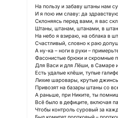
На пользу и забаву штаны нам с
И я пою им славу: да здравству
Склоняясь перед вами, я вас скл
Штаны, штанам, штанами, в штан
На небо я взираю, на облака в ш
Счастливый, словно к раю допу
А ну-ка – ноги в руки – примерьт
Фасонистые брюки и скромные п
Для Васи и для Лёши, в Самаре и
Есть удалые клёши, тупые галифе
Лихие шаровары, крутые джинсы
Привозят на базары штаны со вс
А раньше, при Никите, ты помниш
Всё было в дефиците, включая п
Чтобы контроль суровый за каж
Был комитет портковый – портко