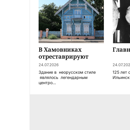
В Хамовниках
Глав
отреставрируют
легендарную
24.07.2026
24.07.20
Погодинскую избу
Здание в неорусском стиле
125 лет
являлось легендарным
Ильинск
центро...