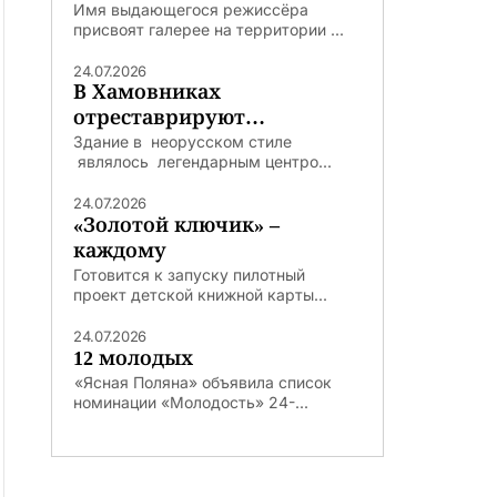
Имя выдающегося режиссёра
присвоят галерее на территории ...
24.07.2026
В Хамовниках
отреставрируют
легендарную Погодинскую
Здание в неорусском стиле
являлось легендарным центро...
избу
24.07.2026
«Золотой ключик» –
каждому
Готовится к запуску пилотный
проект детской книжной карты...
24.07.2026
12 молодых
«Ясная Поляна» объявила список
номинации «Молодость» 24-...