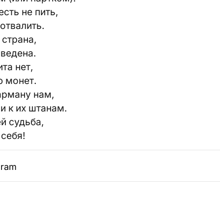
сть не пить,
отвалить.
 страна,
введена.
та нет,
ю монет.
арману нам,
и к их штанам.
й судьба,
 себя!
gram