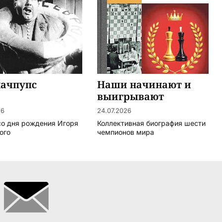
начпупс
Наши начинают и
выигрывают
26
24.07.2026
 со дня рождения Игоря
Коллективная биография шести
ого
чемпионов мира