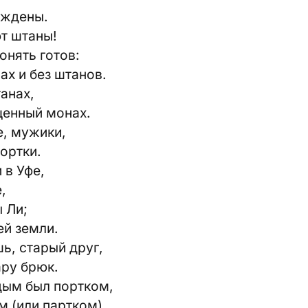
уждены.
ют штаны!
онять готов:
ах и без штанов.
танах,
щенный монах.
е, мужики,
ортки.
 в Уфе,
,
 Ли;
ей земли.
ь, старый друг,
ару брюк.
дым был портком,
м (или партком).