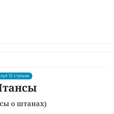
луб 12 стульев
тансы
сы о штанах)