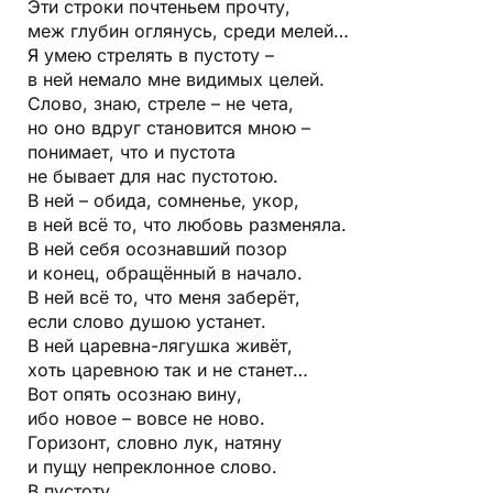
Эти строки почтеньем прочту,
меж глубин оглянусь, среди мелей…
Я умею стрелять в пустоту –
в ней немало мне видимых целей.
Слово, знаю, стреле – не чета,
но оно вдруг становится мною –
понимает, что и пустота
не бывает для нас пустотою.
В ней – обида, сомненье, укор,
в ней всё то, что любовь разменяла.
В ней себя осознавший позор
и конец, обращённый в начало.
В ней всё то, что меня заберёт,
если слово душою устанет.
В ней царевна-лягушка живёт,
хоть царевною так и не станет…
Вот опять осознаю вину,
ибо новое – вовсе не ново.
Горизонт, словно лук, натяну
и пущу непреклонное слово.
В пустоту…