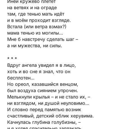
Иней кружево плетёт
на ветвях и на ограде
там, где тенью мать идёт
и в моём проходит взгляде.
Встала (или ветра взмах?)
мама тенью из могилы…
Мне б навстречу сделать шаг –
а ни мужества, ни силы.
* * *
Вдруг ангела увидел я в лицо,
хоть и во сне я знал, что он
бесплотен…
Но ореол, казавшийся венцом,
был воздуха сиянием упрочен.
Мелькнули крылья – и не стало их, –
ни взглядом, ни душой неуловимо…
И словно перед памятью возник
счастливый, детский облик херувима.
Качнулась глубина голубизны, –
и я хотел спасительно заплакать…