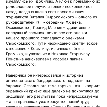
изумлялись их изобилию. А ключ к пониманию их
родословной получили только несколько лет
назад, когда вышли в свет воспоминания
журналиста Виталия Сырокомского – одного из
руководителей «ЛГ» середины ХХ века.
Оказывается, Леонид Млечин – удивительно
послушный пасынок, почти все его оценки
нашего прошлого совпадают с оценками
Сырокомского. Тут и неожиданно скептическое
отношение к Косыгину, и личные счёты с
Громыко, и уважение к Николаю Егорычеву…
Поистине неисчерпаема «особая папка»
Сырокомского!
Наверняка он интересовался и историей
антисоветского бандеровского подполья на
Украине. Сегодня эта тема горяча – аж шкворчит!
Украинский кризис ещё далеко не докрутился до
эндшпиля, его результаты пока непредсказуемы
– а на прилавках уже красуется новый труд
главного телеисторика «Степан Бандера и судьба