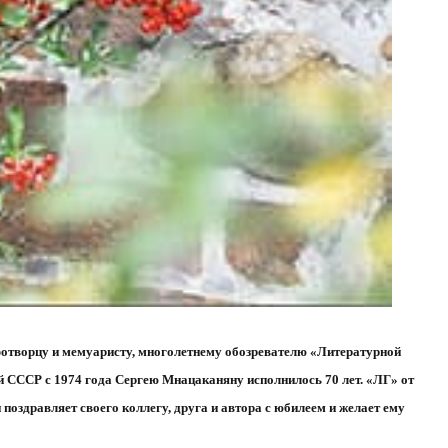
мифотворцу и мемуаристу, многолетнему обозревателю «Литературной
й СССР с 1974 года Сергею Мнацаканяну исполнилось 70 лет. «ЛГ» от
 поздравляет своего коллегу, друга и автора с юбилеем и желает ему