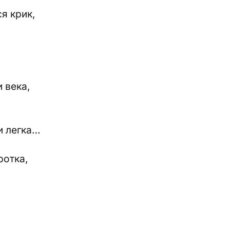
я крик,
 века,
и легка…
ротка,