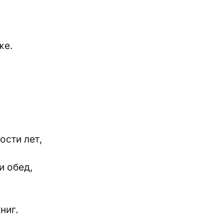
же.
ости лет,
и обед,
ниг.