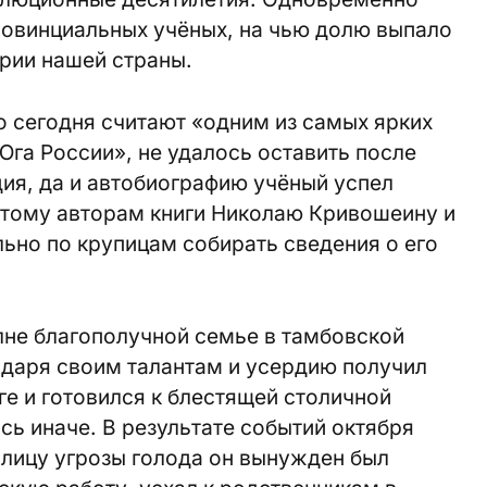
ровинциальных учёных, на чью долю выпало
ории нашей страны.
о сегодня считают «одним из самых ярких
га России», не удалось оставить после
ия, да и автобиографию учёный успел
оэтому авторам книги Николаю Кривошеину и
но по крупицам собирать сведения о его
лне благополучной семье в тамбовской
одаря своим талантам и усердию получил
е и готовился к блестящей столичной
сь иначе. В результате событий октября
толицу угрозы голода он вынужден был