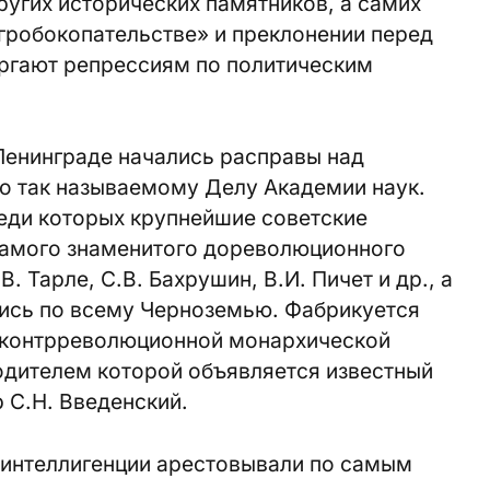
ругих исторических памятников, а самих
гробокопательстве» и преклонении перед
ергают репрессиям по политическим
 Ленинграде начались расправы над
 так называемому Делу Академии наук.
реди которых крупнейшие советские
 самого знаменитого дореволюционного
В. Тарле, С.В. Бахрушин, В.И. Пичет и др., а
лись по всему Черноземью. Фабрикуется
 контрреволюционной монархической
одителем которой объявляется известный
 С.Н. Введенский.
 интеллигенции арестовывали по самым