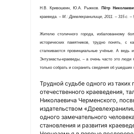
Н.В. Кривошеин, Ю.А. Рыжков.
Пётр Николаеви
краеведа. –
М.: Древлехранилище, 2011. – 315 с. – 5
Жителю столичного города, избалованному бо
исторических памятников, трудно понять, с 
сталкиваются провинциальные учёные. А ведь и
Энтузиасты-краеведы, – а очень часто это люди 
только собрать и сохранить сведения об ушедших
Трудной судьбе одного из таки
отечественного краеведения, та
Николаевича Черменского, посв
издательством «Древлехранилище
одного замечательного человека
становления и развития краевед
Черноземья в первые послерев