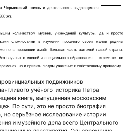
ч Черменский
: жизнь и деятельность выдающегося
00 экз.
льшим количеством музеев, учреждений культуры, да и просто
какими сложностями в изучении прошлого своей малой родины
менно в провинции живёт большая часть жителей нашей страны.
без научных степеней и специального образования, – стремятся не
 временах, но и привить людям уважение к собственному прошлому.
х провинциальных подвижников
лантливого учёного-историка Петра
ящена книга, выпущенная московским
». По сути, это не просто биография
, но серьёзное исследование истории
ения и музейного дела всего Центрального
олюционные десятилетия. Одновременно