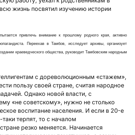
кую работу, уехал к родственникам в
 всю жизнь посвятил изучению истории
пытается привлечь внимание к прошлому родного края, активно
ропагандиста. Переехав в Тамбов, исследует архивы, организует
создании краеведческого общества, руководит Тамбовским народным
теллигентам с дореволюционным «стажем»,
ести пользу своей стране, считая народное
дачей. Однако новой власти, с
ему «не советскому», нужно не столько
еское воспитание населения. И если в 20-е
-таки терпят, то с началом
 стране резко меняется. Начинается