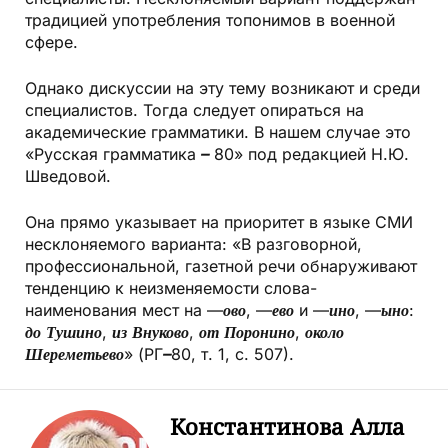
традицией употребления топонимов в военной
сфере.
Однако дискуссии на эту тему возникают и среди
специалистов. Тогда следует опираться на
академические грамматики. В нашем случае это
«Русская грамматика
–
80» под редакцией Н.Ю.
Шведовой.
Она прямо указывает на приоритет в языке СМИ
несклоняемого варианта: «В разговорной,
профессиональной, газетной речи обнаруживают
тенденцию к неизменяемости слова-
наименования мест на —
ово
, —
ево
и —
ино
, —
ыно
:
до Тушино
,
из Внуково
,
от Поронино
,
около
Шереметьево
» (РГ
–
80, т. 1, с. 507).
Константинова Алла