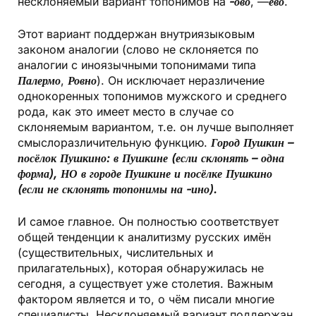
несклоняемый вариант топонимов на
-ово
, —
ево
.
Этот вариант поддержан внутриязыковым
законом аналогии (слово не склоняется по
аналогии с иноязычными топонимами типа
Палермо
,
Ровно
). Он исключает неразличение
однокоренных топонимов мужского и среднего
рода, как это имеет место в случае со
склоняемым вариантом, т.е. он лучше выполняет
смыслоразличительную функцию.
Город Пушкин –
посёлок Пушкино: в Пушкине (если склонять – одна
форма), НО в городе Пушкине и посёлке Пушкино
(если не склонять топонимы на -ино).
И самое главное. Он полностью соответствует
общей тенденции к аналитизму русских имён
(существительных, числительных и
прилагательных), которая обнаружилась не
сегодня, а существует уже столетия. Важным
фактором является и то, о чём писали многие
специалисты. Несклоняемый вариант поддержан