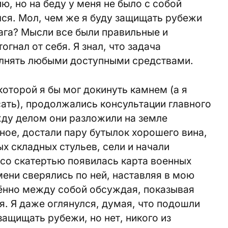
ю, но на беду у меня не было с собой
лся. Мол, чем же я буду защищать рубежи
ага? Мысли все были правильные и
огнал от себя. Я знал, что задача
олнять любыми доступными средствами.
которой я бы мог докинуть камнем (а я
ать), продолжались консультации главного
жду делом они разложили на земле
тное, достали пару бутылок хорошего вина,
х складных стульев, сели и начали
со скатертью появилась карта военных
мени сверялись по ней, наставляя в мою
лённо между собой обсуждая, показывая
я. Я даже оглянулся, думая, что подошли
 защищать рубежи, но нет, никого из