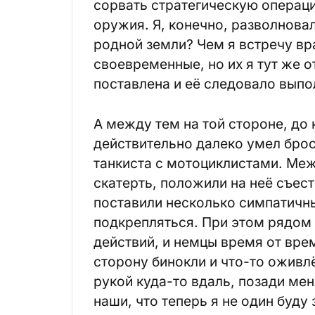
сорвать стратегическую операци
оружия. Я, конечно, разволнова
родной земли? Чем я встречу вр
своевременные, но их я тут же от
поставлена и её следовало вып
А между тем на той стороне, до 
действительно далеко умел брос
танкиста с мотоциклистами. Ме
скатерть, положили на неё съес
поставили несколько симпатичны
подкрепляться. При этом рядом 
действий, и немцы время от вре
сторону бинокли и что-то ожив
рукой куда-то вдаль, позади мен
наши, что теперь я не один буду