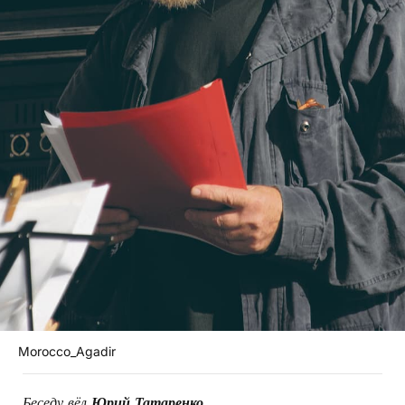
Morocco_Agadir
Беседу вёл
Юрий Татаренко