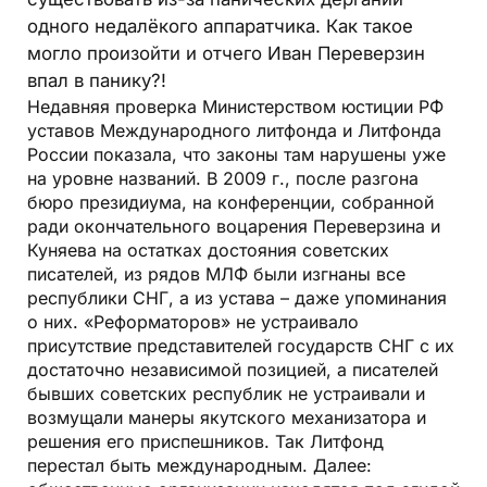
одного недалёкого аппаратчика. Как такое
могло произойти и отчего Иван Переверзин
впал в панику?!
Недавняя проверка Министерством юстиции РФ
уставов Международного литфонда и Литфонда
России показала, что законы там нарушены уже
на уровне названий. В 2009 г., после разгона
бюро президиума, на конференции, собранной
ради окончательного воцарения Переверзина и
Куняева на остатках достояния советских
писателей, из рядов МЛФ были изгнаны все
республики СНГ, а из устава – даже упоминания
о них. «Реформаторов» не устраивало
присутствие представителей государств СНГ с их
достаточно независимой позицией, а писателей
бывших советских республик не устраивали и
возмущали манеры якутского механизатора и
решения его приспешников. Так Литфонд
перестал быть международным. Далее: