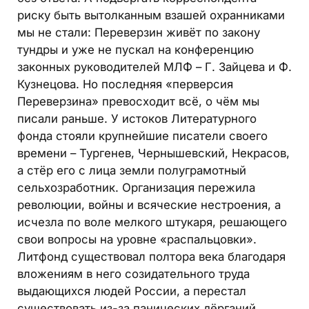
риску быть вытолканным взашей охранниками
мы не стали: Переверзин живёт по закону
тундры и уже не пускал на конференцию
законных руководителей МЛФ – Г. Зайцева и Ф.
Кузнецова. Но последняя «перверсия
Переверзина» превосходит всё, о чём мы
писали раньше. У истоков Литературного
фонда стояли крупнейшие писатели своего
времени – Тургенев, Чернышевский, Некрасов,
а стёр его с лица земли полуграмотный
сельхозработник. Организация пережила
революции, войны и всяческие нестроения, а
исчезла по воле мелкого штукаря, решающего
свои вопросы на уровне «распальцовки».
Литфонд существовал полтора века благодаря
вложениям в него созидательного труда
выдающихся людей России, а перестал
существовать из-за панических дёрганий