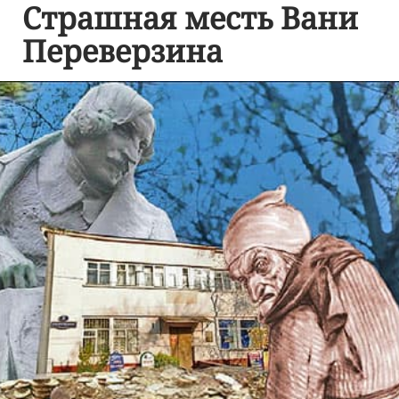
Страшная месть Вани
Переверзина