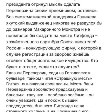
президента отринул мысль сделать
Переверзина своим преемником, остались.
Без систематической поддержки Ганичева
якутский выдвиженец никогда не раздулся бы
до размеров Макаронного Монстра и не
попытался бы создать на месте Литфонда –
хозяйственного партнёра Союза писателей
России – конкурирующую фирму, к которой в
случае регистрации за здорово живёшь
отойдёт общеписательское имущество. Кто
будет в ответе, если это случится?
Едва ли Переверзин, сидя на Гоголевском
бульваре, тайком читал «Страшную месть»
Гоголя, вынашивая свои планы. Месть Вани
Переверзина абсолютно предсказуема и
банальна, галушки – особенно зелёные – он
очень уважает. Да и похож бывший
председатель бывшего Литфонда не на
страшного колдуна, а на Плюшкина с его