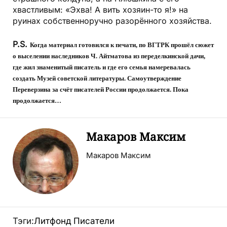
хвастливым: «Эхва! А вить хозяин-то я!» на
руинах собственноручно разорённого хозяйства.
P.S.
Когда материал готовился к печати, по ВГТРК прошёл сюжет
о выселении наследников Ч. Айтматова из переделкинской дачи,
где жил знаменитый писатель и где его семья намеревалась
создать Музей советской литературы. Самоутверждение
Переверзина за счёт писателей России продолжается. Пока
продолжается…
Макаров Максим
Макаров Максим
Тэги:
Литфонд
Писатели