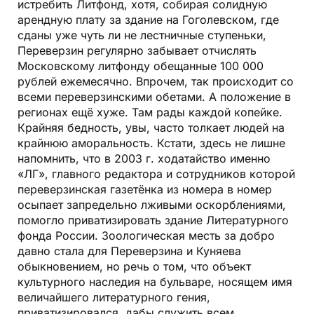
истребить Литфонд, хотя, собирая солидную
арендную плату за здание на Гоголевском, где
сданы уже чуть ли не лестничные ступеньки,
Переверзин регулярно забывает отчислять
Московскому литфонду обещанные 100 000
рублей ежемесячно. Впрочем, так происходит со
всеми переверзинскими обетами. А положение в
регионах ещё хуже. Там рады каждой копейке.
Крайняя бедность, увы, часто толкает людей на
крайнюю аморальность. Кстати, здесь не лишне
напомнить, что в 2003 г. ходатайство именно
«ЛГ», главного редактора и сотрудников которой
переверзинская газетёнка из номера в номер
осыпает запредельно лживыми оскорблениями,
помогло приватизировать здание Литературного
фонда России. Зоологическая месть за добро
давно стала для Переверзина и Куняева
обыкновением, но речь о том, что объект
культурного наследия на бульваре, носящем имя
величайшего литературного гения,
приватизировался, дабы служить всем