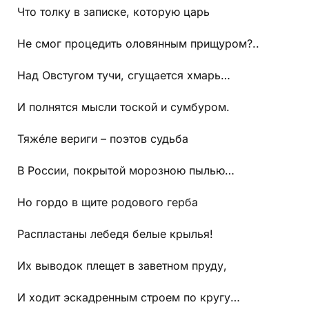
Что толку в записке, которую царь
Не смог процедить оловянным прищуром?..
Над Овстугом тучи, сгущается хмарь…
И полнятся мысли тоской и сумбуром.
Тяжéле вериги – поэтов судьба
В России, покрытой морозною пылью…
Но гордо в щите родового герба
Распластаны лебедя белые крылья!
Их выводок плещет в заветном пруду,
И ходит эскадренным строем по кругу…