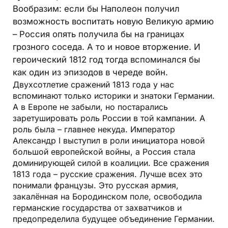
Вообразим: если бы Наполеон получил
возможность воспитать новую Великую армию
– Россия опять получила бы на границах
грозного соседа. А то и новое вторжение. И
героический 1812 год тогда вспоминался бы
как один из эпизодов в череде войн.
Двухсотлетие сражений 1813 года у нас
вспоминают только историки и знатоки Германии.
А в Европе не забыли, но постарались
заретушировать роль России в той кампании. А
роль была – главнее некуда. Император
Александр I выступил в роли инициатора новой
большой европейской войны, а Россия стала
доминирующей силой в коалиции. Все сражения
1813 года – русские сражения. Лучше всех это
понимали французы. Это русская армия,
закалённая на Бородинском поле, освободила
германские государства от захватчиков и
предопределила будущее объединение Германии.