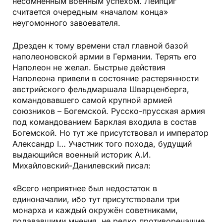
несомненным военным успехом. Лейпциг
считается очередным «началом конца»
неугомонного завоевателя.
Дрезден к тому времени стал главной базой
наполеоновской армии в Германии. Терять его
Наполеон не желал. Быстрые действия
Наполеона привели в состояние растерянности
австрийского фельдмаршала Шварценберга,
командовавшего самой крупной армией
союзников – Богемской. Русско-прусская армия
под командованием Барклая входила в состав
Богемской. Но тут же присутствовал и император
Александр I… Участник того похода, будущий
выдающийся военный историк А.И.
Михайловский-Данилевский писал:
«Всего неприятнее был недостаток в
единоначалии, ибо тут присутствовали три
монарха и каждый окружён советниками,
подававшими мнения, не редко противоречащие,