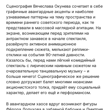
Сценография Вячеслава Окунева сочетает в себе
графичные авангардные акценты и наиболее
узнаваемые паттерны на тему пространства и
времени раннего советского периода, как те
представали в массовой наглядной агитации. На
экране, возникающем перед зрителями на
антрактном занавесе в начале спектакля,
развёрнуто активное анимационное
подкрепление сюжета, мелькают реплики-
отклики на события 90-летней давности.
Казалось бы, перед нами лёгкий комедийный
спектакль с лирическим наивным сюжетом на
очаровательную танцевальную музыку – и
больше ничего! Сценографическое же решение
словно догружает балет многими нюансами
акционистского толка, придаёт ему социальный
характер, делает его ещё и перформансом.
В авангардном хаосе вдруг возникают фигуры
Фёдора Лопухова в забавной бабочке и Дмитрия