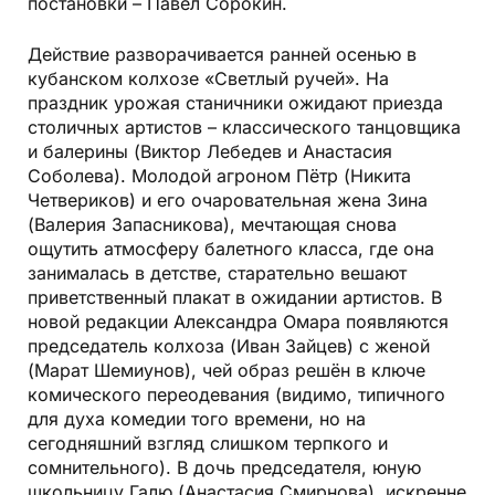
постановки – Павел Сорокин.
Действие разворачивается ранней осенью в
кубанском колхозе «Светлый ручей». На
праздник урожая станичники ожидают приезда
столичных артистов – классического танцовщика
и балерины (Виктор Лебедев и Анастасия
Соболева). Молодой агроном Пётр (Никита
Четвериков) и его очаровательная жена Зина
(Валерия Запасникова), мечтающая снова
ощутить атмосферу балетного класса, где она
занималась в детстве, старательно вешают
приветственный плакат в ожидании артистов. В
новой редакции Александра Омара появляются
председатель колхоза (Иван Зайцев) с женой
(Марат Шемиунов), чей образ решён в ключе
комического переодевания (видимо, типичного
для духа комедии того времени, но на
сегодняшний взгляд слишком терпкого и
сомнительного). В дочь председателя, юную
школьницу Галю (Анастасия Смирнова), искренне