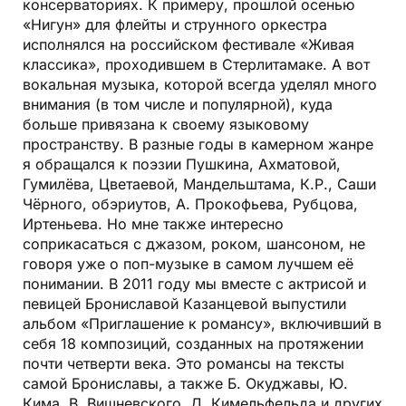
консерваториях. К примеру, прошлой осенью
«Нигун» для флейты и струнного оркестра
исполнялся на российском фестивале «Живая
классика», проходившем в Стерлитамаке. А вот
вокальная музыка, которой всегда уделял много
внимания (в том числе и популярной), куда
больше привязана к своему языковому
пространству. В разные годы в камерном жанре
я обращался к поэзии Пушкина, Ахматовой,
Гумилёва, Цветаевой, Мандельштама, К.Р., Саши
Чёрного, обэриутов, А. Прокофьева, Рубцова,
Иртеньева. Но мне также интересно
соприкасаться с джазом, роком, шансоном, не
говоря уже о поп-музыке в самом лучшем её
понимании. В 2011 году мы вместе с актрисой и
певицей Брониславой Казанцевой выпустили
альбом «Приглашение к романсу», включивший в
себя 18 композиций, созданных на протяжении
почти четверти века. Это романсы на тексты
самой Брониславы, а также Б. Окуджавы, Ю.
Кима, В. Вишневского, Д. Кимельфельда и других