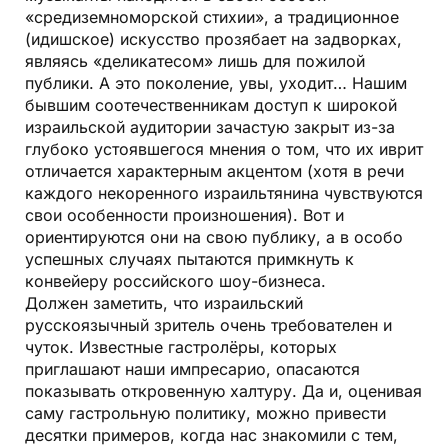
«средиземноморской стихии», а традиционное
(идишское) искусство прозябает на задворках,
являясь «деликатесом» лишь для пожилой
публики. А это поколение, увы, уходит… Нашим
бывшим соотечественникам доступ к широкой
израильской аудитории зачастую закрыт из-за
глубоко устоявшегося мнения о том, что их иврит
отличается характерным акцентом (хотя в речи
каждого некоренного израильтянина чувствуются
свои особенности произношения). Вот и
ориентируются они на свою публику, а в особо
успешных случаях пытаются примкнуть к
конвейеру российского шоу-бизнеса.
Должен заметить, что израильский
русскоязычный зритель очень требователен и
чуток. Известные гастролёры, которых
приглашают наши импресарио, опасаются
показывать откровенную халтуру. Да и, оценивая
саму гастрольную политику, можно привести
десятки примеров, когда нас знакомили с тем,