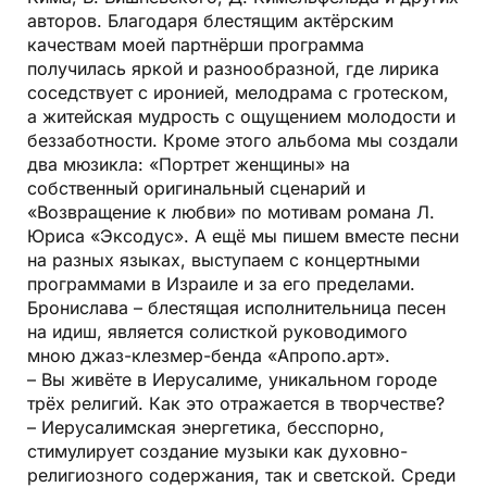
авторов. Благодаря блестящим актёрским
качествам моей партнёрши программа
получилась яркой и разнообразной, где лирика
соседствует с иронией, мелодрама с гротеском,
а житейская мудрость с ощущением молодости и
беззаботности. Кроме этого альбома мы создали
два мюзикла: «Портрет женщины» на
собственный оригинальный сценарий и
«Возвращение к любви» по мотивам романа Л.
Юриса «Эксодус». А ещё мы пишем вместе песни
на разных языках, выступаем с концертными
программами в Израиле и за его пределами.
Бронислава – блестящая исполнительница песен
на идиш, является солисткой руководимого
мною джаз-клезмер-бенда «Апропо.арт».
– Вы живёте в Иерусалиме, уникальном городе
трёх религий. Как это отражается в творчестве?
– Иерусалимская энергетика, бесспорно,
стимулирует создание музыки как духовно-
религиозного содержания, так и светской. Среди