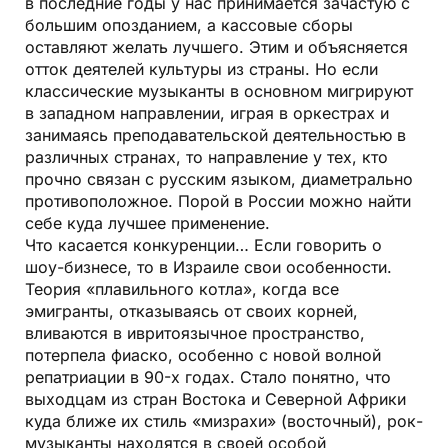
в последние годы у нас принимается зачастую с
большим опозданием, а кассовые сборы
оставляют желать лучшего. Этим и объясняется
отток деятелей культуры из страны. Но если
классические музыканты в основном мигрируют
в западном направлении, играя в оркестрах и
занимаясь преподавательской деятельностью в
различных странах, то направление у тех, кто
прочно связан с русским языком, диаметрально
противоположное. Порой в России можно найти
себе куда лучшее применение.
Что касается конкуренции… Если говорить о
шоу-бизнесе, то в Израиле свои особенности.
Теория «плавильного котла», когда все
эмигранты, отказываясь от своих корней,
вливаются в ивритоязычное пространство,
потерпела фиаско, особенно с новой волной
репатриации в 90-х годах. Стало понятно, что
выходцам из стран Востока и Северной Африки
куда ближе их стиль «мизрахи» (восточный), рок-
музыканты находятся в своей особой