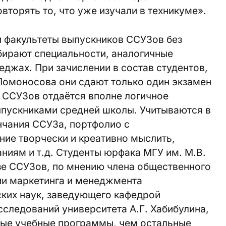
вторять то, что уже изучали в техникуме».
и факультеты выпускников ССУЗов без
бирают специальности, аналогичные
еджах. При зачислении в состав студентов,
Ломоносова они сдают только один экзамен
 ССУЗов отдаётся вполне логичное
ыпускниками средней школы. Учитываются в
нчания ССУЗа, портфолио с
ние творчески и креативно мыслить,
ниям и т.д. Студенты юрфака МГУ им. М.В.
зе ССУЗов, по мнению члена общественного
и маркетинга и менеджмента
ких наук, заведующего кафедрой
следований университета А.Г. Хабибулина,
ые учебные программы, чем остальные