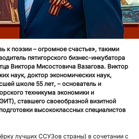
ь к поэзии – огромное счастье», такими
водитель пятигорского бизнес-инкубатора
тца Виктора Мисостовича Вазагова. Виктор
ких наук, доктор экономических наук,
шей школе 55 лет, – основатель и
орского техникума экономики и
ЭИТ), ставшего своеобразной визитной
подготовки высококлас­сных специалистов
тёрку лучших ССУЗов страны) в сочетании с