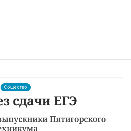
Общество
ез сдачи ЕГЭ
выпускники Пятигорского
ехникума