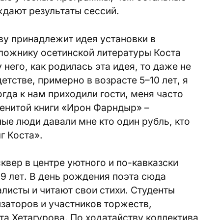
ждают результаты сессий.
ву принадлежит идея установки в
ложнику осетинской литературы Коста
 него, как родилась эта идея, то даже не
етстве, примерно в возрасте 5–10 лет, я
гда к нам приходили гости, меня часто
менитой книги «Ирон Фарндыр» –
ные люди давали мне кто один рубль, кто
г Коста».
квер в центре уютного и по-кавказски
9 лет. В день рождения поэта сюда
алисты и читают свои стихи. Студенты
изаторов и участников торжеств,
а Хетагурова. По ходатайству коллектива