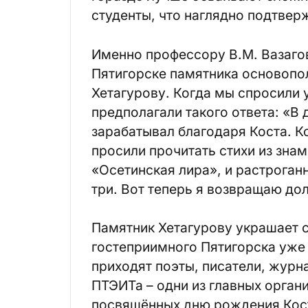
студенты, что наглядно подтвер
Именно профессору В.М. Вазаго
Пятигорске памятника основопо
Хетагурову. Когда мы спросили у
предполагали такого ответа: «В д
зарабатывал благодаря Коста. Ко
просили прочитать стихи из зна
«Осетинская лира», и растроган
три. Вот теперь я возвращаю дол
Памятник Хетагурову украшает с
гостеприимного Пятигорска уже 
приходят поэты, писатели, журн
ПТЭИТа – одни из главных орган
посвящённых дню рождения Кост