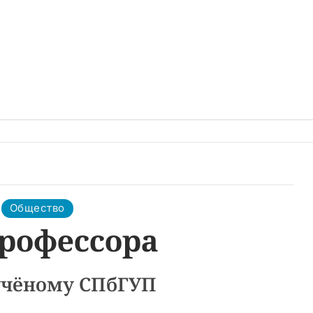
Общество
профессора
 учёному СПбГУП