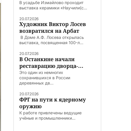
В усадьбе Измайлово проходит
выставка керамики «Научили(с...
20.07.2026
Художник Виктор Лосев
возвратился на Арбат
В Доме А.Ф. Лосева открылась
выставка, посвященная 100-л...
20.07.2026
В Останкине начали
реставрацию дворца-
театра
Это один из немногих
сохранившихся в России
деревянных дв...
20.07.2026
ФРГ на пути к ядерному
оружию
К работе привлечены ведущие
учёные и промышленники...