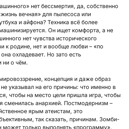
ашинного» нет бессмертия, да, собственно
 «жизнь вечная» для пылесоса или
утбука и айфона? Техника всё более
 машинизируется. Он ищет комфорта, а не
инного нет чувства исторического
и к родине, нет и вообще любви – «по
она охладевает. Но зато есть
 ни о чём.
мировоззрение, концепция и даже образ
не указывал на его причины: что именно в
я, чтобы на место цели пришла игра, чтобы
ия сменилась анархией. Постмодернизм –
ойственное ярым атеистам, это
бъективным, так сказать, причинам. Зомби-
он может только выполнять «программу»,