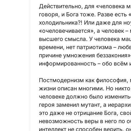
Действительно, для «человека м
говоря, и Бога тоже. Разве есть
холодильника?! Или даже для но
«очеловечивается», а человек –
высшего смысла. У человека маш
времени, нет патриотизма – любв
причине умножения беззакония» 
информированность – обо всём и
Постмодернизм как философия, 
жизни описан многими. Но никто 
человеке должно было изменитьс
героя заменил мутант, а иерарх
это даже не отрицание Бога, св
невозможность веры в него по о
интеллект не способен верить, 