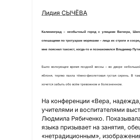
Лидия СЫЧЁВА
Калининград – необычный город с улицами Вагнера, Шил
спешащими по тротуарам моряками – лица их строги и сосре
мне пояснил таксист, когда-то и познакомился Владимир Пут
Было волнующее время поздней весны – во дворе небольшой 
яблоня, терпко пахла тёмно-фиолетовая густая сирень. В та
хочется забыть обо всём тревожном и болезненном.
На конференции «Вера, надежда
учителями и воспитателями выс
Людмила Рябиченко. Показывала
языка призывает на занятия, обе
«нетрадиционным», изображения