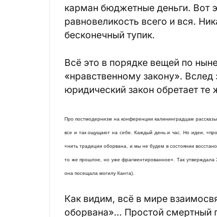
карман бюджетные деньги. Вот э
равновеликость всего и вся. Ни
бесконечный тупик.
Всё это в порядке вещей по ны
«нравственному закону». Вслед
юридический закон обретает те ж
Про постмодернизм на конференции калининградцам рассказыв
все и так ощущают на себе. Каждый день и час. Но идеи, «п
«нить традиции оборвана, и мы не будем в состоянии восстанов
то же прошлое, но уже фрагментированное». Так утверждала Ха
она посещала могилу Канта).
Как видим, всё в мире взаимосвя
оборвана»… Простой смертный п