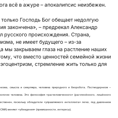
ога всё в ажуре – апокалипсис неизбежен.
е только Господь Бог обещает недолгую
рия закончена», – предрекал Александр
л русского происхождения. Страна,
зма, не имеет будущего – из-за
а мы закрываем глаза на растление наших
 тому, что вместо ценностей семейной жизни
 эгоцентризм, стремление жить только для
изма, смысла и симулякра, человека природного и биоробота. Пост­модернизм –
иологии человека. Это философия «расчеловеченного» (расчленённого, лишённого
ественен, поскольку обладатели «управляемого интеллекта» легко, под давлением
 СМИ) меняют «убеждения» (привязанности, интересы).