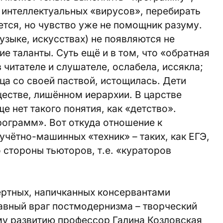
 интеллектуальных «вирусов», перебирать
тся, но чувство уже не помощник разуму.
узыке, искусствах) не появляются не
е таланты. Суть ещё и в том, что «обратная
в читателе и слушателе, ослабела, иссякла;
а со своей паствой, истощилась. Дети
естве, лишённом иерархии. В царстве
 нет такого понятия, как «детство».
программ». Вот откуда отношение к
учётно-машинных «техник» – таких, как ЕГЭ,
о стороны тьюторов, т.е. «кураторов
ертных, напичканных консервантами
авный враг постмодернизма – творческий
му развитию профессор Галина Козловская