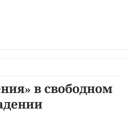
ения» в свободном
адении