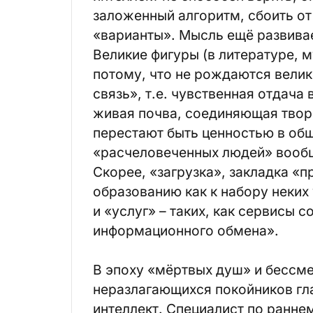
заложенный алгоритм, сбоить от
«варианты». Мысль ещё развивае
Великие фигуры (в литературе, м
потому, что не рождаются велики
связь», т.е. чувственная отдача 
живая почва, соединяющая творц
перестают быть ценностью в общ
«расчеловеченных людей» вообще
Скорее, «загрузка», закладка «
образованию как к набору неких 
и «услуг» – таких, как сервисы с
информационного обмена».
В эпоху «мёртвых душ» и бессм
неразлагающихся покойников гл
интеллект. Специалист по ранне