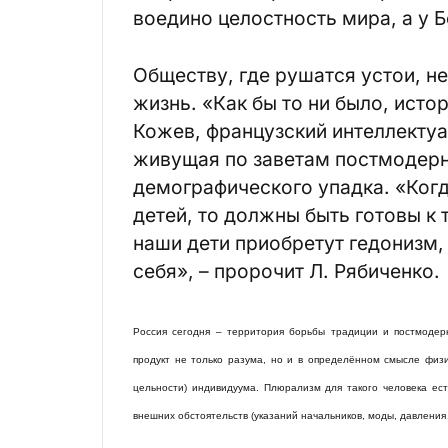
воедино целостность мира, а у Б
Обществу, где рушатся устои, н
жизнь. «Как бы то ни было, исто
Кожев, французский интеллектуа
живущая по заветам постмодерни
демографического упадка. «Когд
детей, то должны быть готовы к
наши дети приобретут гедонизм,
себя», – пророчит Л. Рябиченко.
Россия сегодня – территория борьбы традиции и постмодерн
продукт не только разума, но и в определённом смысле физ
цельности) индивидуума. Плюрализм для такого человека ест
внешних обстоятельств (указаний начальников, моды, давления