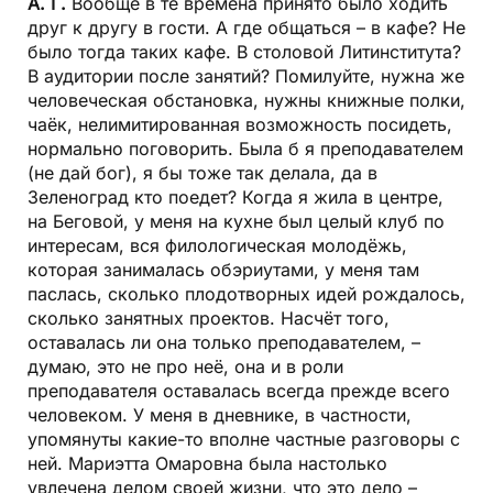
А. Г.
Вообще в те времена принято было ходить
друг к другу в гости. А где общаться – в кафе? Не
было тогда таких кафе. В столовой Литинститута?
В аудитории после занятий? Помилуйте, нужна же
человеческая обстановка, нужны книжные полки,
чаёк, нелимитированная возможность посидеть,
нормально поговорить. Была б я преподавателем
(не дай бог), я бы тоже так делала, да в
Зеленоград кто поедет? Когда я жила в центре,
на Беговой, у меня на кухне был целый клуб по
интересам, вся филологическая молодёжь,
которая занималась обэриутами, у меня там
паслась, сколько плодотворных идей рождалось,
сколько занятных проектов. Насчёт того,
оставалась ли она только преподавателем, –
думаю, это не про неё, она и в роли
преподавателя оставалась всегда прежде всего
человеком. У меня в дневнике, в частности,
упомянуты какие-то вполне частные разговоры с
ней. Мариэтта Омаровна была настолько
увлечена делом своей жизни, что это дело –