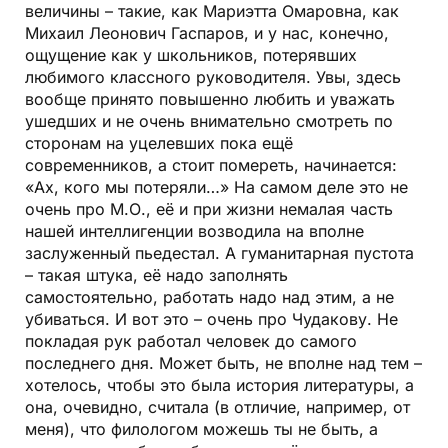
величины – такие, как Мариэтта Омаровна, как
Михаил Леонович Гаспаров, и у нас, конечно,
ощущение как у школьников, потерявших
любимого классного руководителя. Увы, здесь
вообще принято повышенно любить и уважать
ушедших и не очень внимательно смотреть по
сторонам на уцелевших пока ещё
современников, а стоит помереть, начинается:
«Ах, кого мы потеряли…» На самом деле это не
очень про М.О., её и при жизни немалая часть
нашей интеллигенции возводила на вполне
заслуженный пьедестал. А гуманитарная пустота
– такая штука, её надо заполнять
самостоятельно, работать надо над этим, а не
убиваться. И вот это – очень про Чудакову. Не
покладая рук работал человек до самого
последнего дня. Может быть, не вполне над тем –
хотелось, чтобы это была история литературы, а
она, очевидно, считала (в отличие, например, от
меня), что филологом можешь ты не быть, а