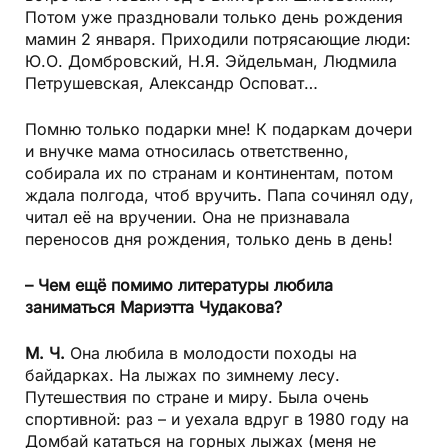
Потом уже праздновали только день рождения
мамин 2 января. Приходили потрясающие люди:
Ю.О. Домбровский, Н.Я. Эйдельман, Людмила
Петрушевская, Александр Осповат…
Помню только подарки мне! К подаркам дочери
и внучке мама относилась ответственно,
собирала их по странам и континентам, потом
ждала полгода, чтоб вручить. Папа сочинял оду,
читал её на вручении. Она не признавала
переносов дня рождения, только день в день!
– Чем ещё помимо литературы любила
заниматься Мариэтта Чудакова?
М. Ч.
Она любила в молодости походы на
байдарках. На лыжах по зимнему лесу.
Путешествия по стране и миру. Была очень
спортивной: раз – и уехала вдруг в 1980 году на
Домбай кататься на горных лыжах (меня не