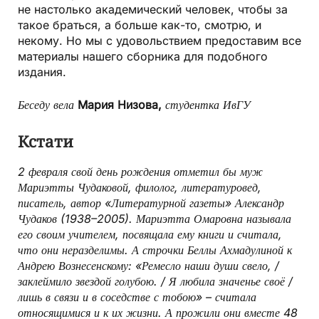
не настолько академический человек, чтобы за
такое браться, а больше как-то, смотрю, и
некому. Но мы с удовольствием предоставим все
материалы нашего сборника для подобного
издания.
Беседу вела
Мария Низова,
студентка ИвГУ
Кстати
2 февраля свой день рождения отметил бы муж
Мариэтты Чудаковой, филолог, литературовед,
писатель, автор «Литературной газеты» Александр
Чудаков (1938–2005). Мариэтта Омаровна называла
его своим учителем, посвящала ему книги и считала,
что они неразделимы. А строчки Беллы Ахмадулиной к
Андрею Вознесенскому: «Ремесло наши души свело, /
заклеймило звездой голубою. / Я любила значенье своё /
лишь в связи и в соседстве с тобою» – считала
относящимися и к их жизни. А прожили они вместе 48