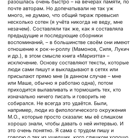
разошлась очень быстро – на вечерах памяти, по
почте авторам. Но допечатывали не так уж
много, не думаю, что общий тираж превысил
несколько сотен (я учёта никогда не веду, мне
незачем). Составляли так же, как я составляла
предыдущие и последующие сборники
воспоминаний, – в большинстве своём они имеют
отношение к рок-н-роллу (Мамонов, Силя, Лукич
и др.), в этом смысле книга «Мариэтта» –
исключение. Основу составляют тексты, которые
люди сами пишут и выкладывают в сетях или
присылают прямо мне (в данном случае – мне
или Маше, обычно я работаю одна), потом
приходится вылавливать и тормошить тех, кто
изначально ничего писать и говорить не
собирался. Не всегда это удаётся. Были,
например, люди из филологического окружения
М.О., которые просто сказали: мы её слишком
хорошо знали, чтобы давать о ней интервью. И
это очень понятно. Я сама с трудом пишу и
говорю о тех из ушедших, кого слишком хорошо