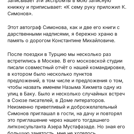
записывает эти экспромты в мою записную
книжку и приписывает: «К сему руку приложил К.
Симонов».
Этот автограф Симонова, как и две его книги с
дарственными надписями, я бережно храню в
память о дорогом Константине Михайловиче.
После поездки в Турцию мы несколько раз
встретились в Москве. В его московской студии
писали совместный отчёт о нашей командировке,
в котором было несколько пунктов
предложений, в том числе и предложения о том,
чтобы назвать именем Назыма Хикмета одну из
улиц в Баку. Было и несколько случайных встреч
в Союзе писателей, в Доме литераторов.
Неизменно приветливый и доброжелательный
Симонов приглашал в гости, на дачу и повторял
это приглашение через нашего тогдашнего
литконсультанта Азера Мустафазаде. Но зная его
большую занятость, мне не хотелось