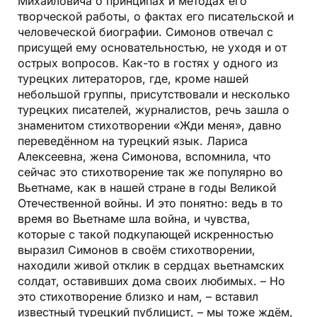
Михайловича о принципах и методах его
творческой работы, о фактах его писательской и
человеческой биографии. Симонов отвечал с
присущей ему основательностью, не уходя и от
острых вопросов. Как-то в гостях у одного из
турецких литераторов, где, кроме нашей
небольшой группы, присутствовали и несколько
турецких писателей, журналистов, речь зашла о
знаменитом стихотворении «Жди меня», давно
переведённом на турецкий язык. Лариса
Алексеевна, жена Симонова, вспомнила, что
сейчас это стихотворение так же популярно во
Вьетнаме, как в нашей стране в годы Великой
Отечественной войны. И это понятно: ведь в то
время во Вьетнаме шла война, и чувства,
которые с такой подкупающей искренностью
выразил Симонов в своём стихотворении,
находили живой отклик в сердцах вьетнамских
солдат, оставивших дома своих любимых. – Но
это стихотворение близко и нам, – вставил
известный турецкий публицист, – мы тоже ждём,