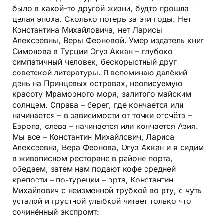
было в какой-то другой жизни, будто прошла
целая эпоха. Сколько потерь за эти годы. Нет
Константина Михайловича, нет Ларисы
Алексеевны, Веры Феоновой. Умер издатель книг
Симонова в Турции Огуз Аккан – глубоко
симпатичный человек, бескорыстный друг
советской литературы. Я вспоминаю далёкий
день на Принцевых островах, неописуемую
красоту Мраморного моря, залитого майским
солнцем. Справа – берег, где кончается или
начинается – в зависимости от точки отсчёта –
Европа, слева – начинается или кончается Азия.
Мы все – Константин Михайлович, Лариса
Алексеевна, Вера Феонова, Огуз Аккан и я сидим
в живописном ресторане в районе порта,
обедаем, затем нам подают кофе средней
крепости – по-турецки – орта, Константин
Михайлович с неизменной трубкой во рту, с чуть
усталой и грустной улыбкой читает только что
сочинённый экспромт: