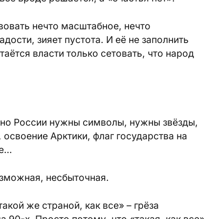
вовать нечто масштабное, нечто
ости, зияет пустота. И её не заполнить
аётся власти только сетовать, что народ
 но России нужны символы, нужны звёзды,
освоение Арктики, флаг государства на
ке…
озможная, несбыточная.
такой же страной, как все» – грёза