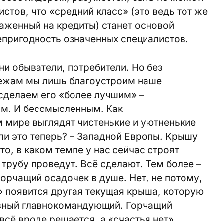
стов, что «средний класс» (это ведь тот же
аженный на кредиты) станет основой
епригодность означенных специалистов.
ни обыватели, потребители. Но без
бежам мы лишь благоустроим наше
сделаем его «более лучшим» –
м. И бессмысленным. Как
мире выглядят чистенькие и уютненькие
 ли это теперь? – Западной Европы. Крышу
то, в каком темпе у нас сейчас строят
, трубу проведут. Всё сделают. Тем более –
горчащий осадочек в душе. Нет, не потому,
» появится другая текущая крыша, которую
овный главнокомандующий. Горчащий
всё вроде решается, а «счастья нет».