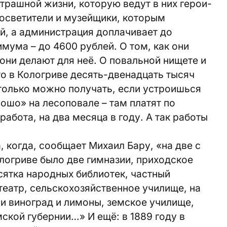
страшной жизни, которую ведут в них герои-
росветители и музейщики, которым
й, а администрация доплачивает до
ума – до 4600 рублей. О том, как они
они делают для неё. О повальной нищете и
то в Кологриве десять-двенадцать тысяч
только можно получать, если устроишься
рошо» на лесоповале – там платят по
работа, на два месяца в году. А так работы
 когда, сообщает Михаил Бару, «на две с
логриве было две гимназии, приходское
сятка народных библиотек, частный
еатр, сельскохозяйственное училище, на
и виноград и лимоны, земское училище,
ской губернии…» И ещё: в 1889 году в