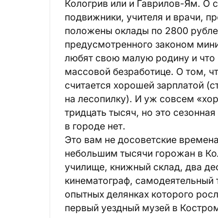
Кологрив или и Гаврилов-Ям. О 
подвижники, учителя и врачи, п
положены оклады по 2800 рубле
предусмотренного законом миним
любят свою малую родину и что 
массовой безработице. О том, ч
считается хорошей зарплатой (с
на лесопилку). И уж совсем «хо
тридцать тысяч, но это сезонная 
в городе нет.
Это вам не досоветские времена,
небольшим тысячи горожан в Ко
училище, книжный склад, два де
кинематограф, самодеятельный т
опытных делянках которого росл
первый уездный музей в Костром