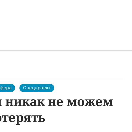
сфера
Спецпроект
и никак не можем
отерять