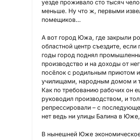
уезде проживало сто тысяч челов
меньше. Ну что ж, первыми изв
помещиков…
А вот город Южа, где закрыли ро
областной центр съездите, если
годы город поднял промышленни
производство и на доходы от не
посёлок с родильным приютом и
училищами, народным домом и т
Как по требованию рабочих он е
руководил производством, и тол
репрессировали – с последующе
нет ведь ни улицы Балина в Юже
В нынешней Юже экономическое 