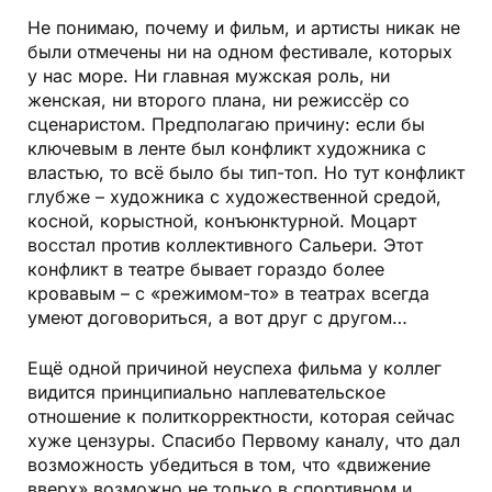
Не понимаю, почему и фильм, и артисты никак не
были отмечены ни на одном фестивале, которых
у нас море. Ни главная мужская роль, ни
женская, ни второго плана, ни режиссёр со
сценаристом. Предполагаю причину: если бы
ключевым в ленте был конфликт художника с
властью, то всё было бы тип-топ. Но тут конфликт
глубже – художника с художественной средой,
косной, корыстной, конъюнктурной. Моцарт
восстал против коллективного Сальери. Этот
конфликт в театре бывает гораздо более
кровавым – с «режимом-то» в театрах всегда
умеют договориться, а вот друг с другом…
Ещё одной причиной неуспеха фильма у коллег
видится принципиально наплевательское
отношение к политкорректности, которая сейчас
хуже цензуры. Спасибо Первому каналу, что дал
возможность убедиться в том, что «движение
вверх» возможно не только в спортивном и