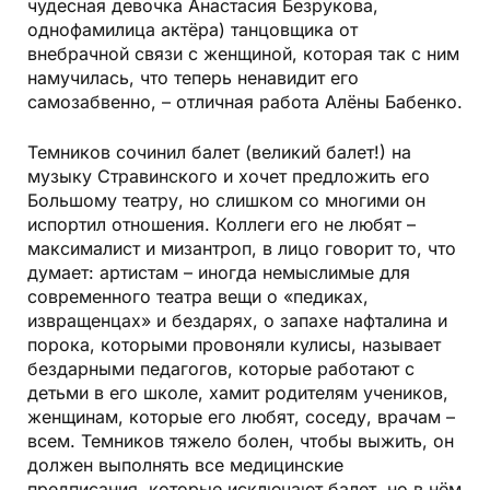
чудесная девочка Анастасия Безрукова,
однофамилица актёра) танцовщика от
внебрачной связи с женщиной, которая так с ним
намучилась, что теперь ненавидит его
самозабвенно, – отличная работа Алёны Бабенко.
Темников сочинил балет (великий балет!) на
музыку Стравинского и хочет предложить его
Большому театру, но слишком со многими он
испортил отношения. Коллеги его не любят –
максималист и мизантроп, в лицо говорит то, что
думает: артистам – иногда немыслимые для
современного театра вещи о «педиках,
извращенцах» и бездарях, о запахе нафталина и
порока, которыми провоняли кулисы, называет
бездарными педагогов, которые работают с
детьми в его школе, хамит родителям учеников,
женщинам, которые его любят, соседу, врачам –
всем. Темников тяжело болен, чтобы выжить, он
должен выполнять все медицинские
предписания, которые исключают балет, но в нём