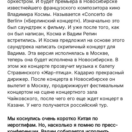
оркестром. И будет премьера в Новосибирске
известнейшего французского композитора кино
Владимира Космы. Называется «Concerto de
Berlin» («Берлинский концерт»). Изначально это
был саундтрек к фильму. И уже после того, как
он был написан, Косма и Вадим Репин
встретились. И Косма предложил на основе этого
саундтрека написать скрипичный концерт для
Вадима. Эта версия исполнялась в Москве,
теперь она будет исполнена в Новосибирске. В
этом же концерте прозвучит музыка к балету
Стравинского «Жар-птица». Кадарио прекрасный
дирижер. После концерта в Новосибирске он
вылетит в Москву, продирижирует фестивальным
концертом на сцене концертного зала
Чайковского, после чего его еще ждет концерт в
Казани. У него получается российский тур.
Мы коснулись очень коротко Китая по
иероглифам. Но, насколько я помню по пресс-
конференции, Вадим собирается исполнить