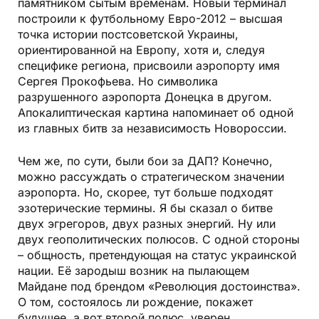
памятником сытым временам. Новый терминал
построили к футбольному Евро-2012 – высшая
точка истории постсоветской Украины,
ориентированной на Европу, хотя и, следуя
специфике региона, присвоили аэропорту имя
Сергея Прокофьева. Но символика
разрушенного аэропорта Донецка в другом.
Апокалиптическая картина напоминает об одной
из главных битв за независимость Новороссии.
Чем же, по сути, были бои за ДАП? Конечно,
можно рассуждать о стратегическом значении
аэропорта. Но, скорее, тут больше подходят
эзотерические термины. Я бы сказал о битве
двух эгрегоров, двух разных энергий. Ну или
двух геополитических полюсов. С одной стороны
– общность, претендующая на статус украинской
нации. Её зародыш возник на пылающем
Майдане под брендом «Революция достоинства».
О том, состоялось ли рождение, покажет
будущее, а вот второй полюс, уверен,