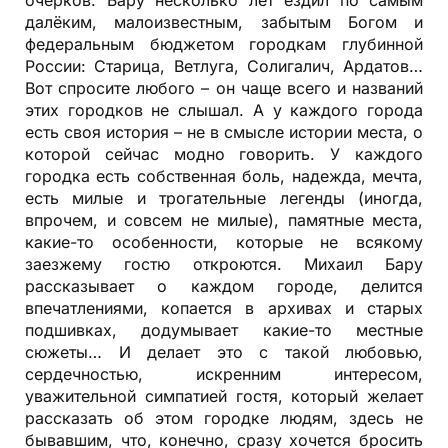
очерков. Бару несколько лет ездил по самым
далёким, малоизвестным, забытым Богом и
федеральным бюджетом городкам глубинной
России: Старица, Ветлуга, Солигалич, Ардатов…
Вот спросите любого – он чаще всего и названий
этих городков не слышал. А у каждого города
есть своя история – не в смысле истории места, о
которой сейчас модно говорить. У каждого
городка есть собственная боль, надежда, мечта,
есть милые и трогательные легенды (иногда,
впрочем, и совсем не милые), памятные места,
какие-то особенности, которые не всякому
заезжему гостю откроются. Михаил Бару
рассказывает о каждом городе, делится
впечатлениями, копается в архивах и старых
подшивках, додумывает какие-то местные
сюжеты… И делает это с такой любовью,
сердечностью, искренним интересом,
уважительной симпатией гостя, который желает
рассказать об этом городке людям, здесь не
бывавшим, что, конечно, сразу хочется бросить