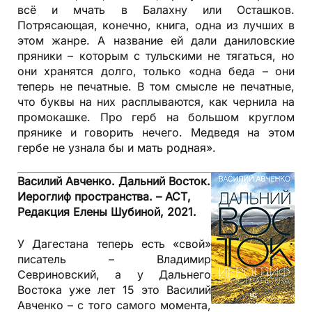
всё и мчать в Балахну или Осташков.
Потрясающая, конечно, книга, одна из лучших в
этом жанре. А название ей дали даниловские
пряники – которым с тульскими не тягаться, но
они хранятся долго, только «одна беда – они
теперь не печатные. В том смысле не печатные,
что буквы на них расплываются, как чернила на
промокашке. Про герб на большом круглом
прянике и говорить нечего. Медведя на этом
гербе не узнала бы и мать родная».
Василий Авченко. Дальний Восток.
Иероглиф пространства. – АСТ,
Редакция Елены Шубиной, 2021.
У Дагестана теперь есть «свой»
писатель – Владимир
Севриновский, а у Дальнего
Востока уже лет 15 это Василий
Авченко – с того самого момента,