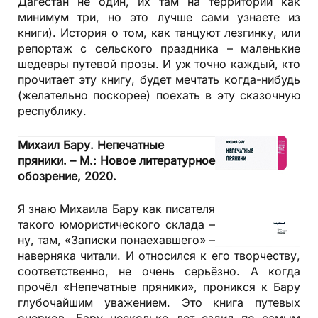
Дагестан не один, их там на территории как
минимум три, но это лучше сами узнаете из
книги). История о том, как танцуют лезгинку, или
репортаж с сельского праздника – маленькие
шедевры путевой прозы. И уж точно каждый, кто
прочитает эту книгу, будет мечтать когда-нибудь
(желательно поскорее) поехать в эту сказочную
республику.
Михаил Бару. Непечатные
пряники. – М.: Новое литературное
обозрение, 2020.
Я знаю Михаила Бару как писателя
такого юмористического склада –
ну, там, «Записки понаехавшего» –
наверняка читали. И относился к его творчеству,
соответственно, не очень серьёзно. А когда
прочёл «Непечатные пряники», проникся к Бару
глубочайшим уважением. Это книга путевых