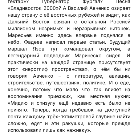
гектар»? Губернатор Фургал? Песня
«Владивосток-2000»? А Василий Авченко озирает
нашу страну с её восточных рубежей и видит, как
Дальний Восток связан с остальной Россией
миллионом незримых и неразрывных ниточек.
Маресьев именно здесь впервые поднялся в
небо. Фадеев написал первые статьи. Будущий
маршал Язов тут командовал округом, а
легендарный подводник Маринеско сидел. И
практически на каждой странице присутствует
этот «иероглиф пространства», о чём бы ни
говорил Авченко – о литературе, авиации,
строительстве, путешествиях, политике. И о еде,
конечно, потому что мало что так влияет на
воспоминания приезжих, как местная кухня:
«Мидию и спизулу ещё недавно есть было не
принято. Теперь, когда гребешок на доступной
почти каждому трёх-пятиметровой глубине найти
сложно, едят и эти ракушки, которые прежде
использовали лишь как наживку».