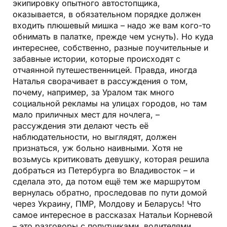
экипировку опытного автостопщика,
оказывается, в обязательном порядке должен
входить плюшевый мишка – надо же вам кого-то
обнимать в палатке, прежде чем уснуть). Но куда
интереснее, собственно, разные поучительные и
забавные истории, которые происходят с
отчаянной путешественницей. Правда, иногда
Наталья сворачивает в рассуждения о том,
почему, например, за Уралом так много
социальной рекламы на улицах городов, но там
мало приличных мест для ночлега, –
рассуждения эти делают честь её
наблюдательности, но выглядят, должен
признаться, уж больно наивными. Хотя не
возьмусь критиковать девушку, которая решила
добраться из Петербурга во Владивосток – и
сделала это, да потом ещё тем же маршрутом
вернулась обратно, проследовав по пути домой
через Украину, ПМР, Молдову и Беларусь! Что
самое интересное в рассказах Натальи Корневой
– это разговоры с попутчиками, водителями,