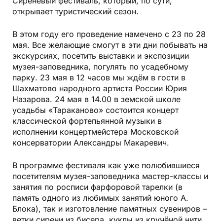
Сиреневый фестиваль, который, по сути,
открывает туристический сезон.
В этом году его проведение намечено с 23 по 28
мая. Все желающие смогут в эти дни побывать на
экскурсиях, посетить выставки и экспозиции
музея-­заповедника, погулять по усадебному
парку. 23 мая в 12 часов мы ждём в гости в
Шахматово народного артиста России Юрия
Назарова. 24 мая в 14.00 в земской школе
усадьбы «Тараканово» состоится концерт
классической фортепьянной музыки в
исполнении концертмейстера Московской
консерватории Александры Макаревич.
В программе фестиваля как уже полюбившиеся
посетителям музея-заповедника
мастер-классы и
занятия по росписи фарфоровой тарелки
(в
память одного из любимых занятий юного А.
Блока), так и
изготовление памятных сувениров –
ветки сирени из бисера, куклы из кручёной нити,