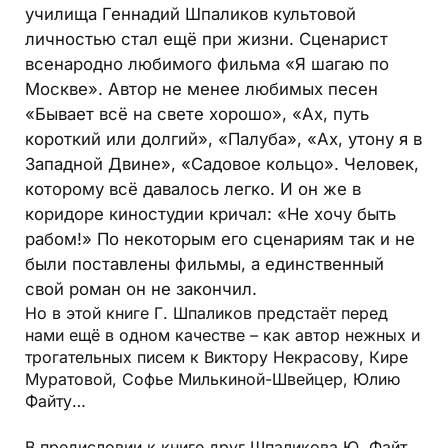
училища Геннадий Шпаликов культовой
личностью стал ещё при жизни. Сценарист
всенародно любимого фильма «Я шагаю по
Москве». Автор не менее любимых песен
«Бывает всё на свете хорошо», «Ах, путь
короткий или долгий», «Палуба», «Ах, утону я в
Западной Двине», «Садовое кольцо». Человек,
которому всё давалось легко. И он же в
коридоре киностудии кричал: «Не хочу быть
рабом!» По некоторым его сценариям так и не
были поставлены фильмы, а единственный
свой роман он не закончил.
Но в этой книге Г. Шпаликов предстаёт перед
нами ещё в одном качестве – как автор нежных и
трогательных писем к Виктору Некрасову, Кире
Муратовой, Софье Милькиной-Швейцер, Юлию
Файту…
В предисловии к книге друг Шпаликова Ю. Файт