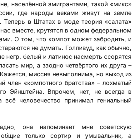
ане, населённой эмигрантами, такой «микс»
ссии, где народы веками живут на земле
. Теперь в Штатах в моде теория «салата»
у нас вместе, крутятся в одном федеральном
ами. О том, что компот может забродить, и
 стараются не думать. Голливуд, как обычно,
не негр, белый и латинос насмерть ссорятся
спасать мир, а заодно четвёртого их друга –
 Кажется, миссия невыполнима, но выход из
тый член «компотного братства» – лохматый
го Эйнштейна. Впрочем, нет, не всегда в
а всё человечество принимал гениальный
дно, она напоминает мне советскую
 общие только сортир и умывальник, а