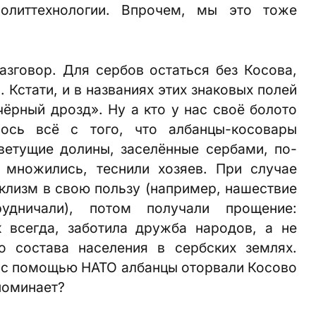
олиттехнологии. Впрочем, мы это тоже
зговор. Для сербов остаться без Косова,
 Кстати, и в названиях этих знаковых полей
чёрный дрозд». Ну а кто у нас своё болото
лось всё с того, что албанцы-косовары
ветущие долины, заселённые сербами, по-
 множились, теснили хозяев. При случае
клизм в свою пользу (например, нашествие
удничали), потом получали прощение:
к всегда, заботила дружба народов, а не
о состава населения в сербских землях.
 и с помощью НАТО албанцы оторвали Косово
апоминает?