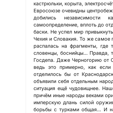
кастрюльки, корыта, электросчё
Евросоюзе очевидны центробежн
добились независимости 
самоопределение, вплоть до от
бас­ки. Не успел мир привыкнут
Чехия и Словакия. То же самое
распалась на фрагменты, где 
словенцы, боснийцы… Правда, т
Госдепа. Даже Черногорию от С
ведь это примерно, как если
отделилось бы от Краснодарск
объявили себя отдельным народ
ситуация ещё чудовищнее. Наш
причём иные народы веками ори
имперскую длань силой оружия.
борьбы с турками общая… И на