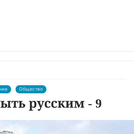
ние
Общество
ыть русским - 9