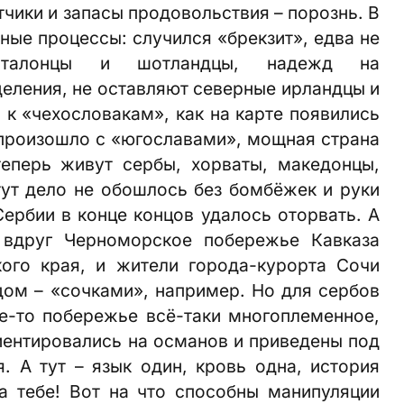
тчики и запасы продовольствия – порознь. В
ые процессы: случился «брекзит», едва не
каталонцы и шотландцы, надежд на
деления, не оставляют северные ирландцы и
ь к «чехословакам», как на карте появились
 произошло с «юго­славами», мощная страна
теперь живут сербы, хорваты, македонцы,
ут дело не обошлось без бомбёжек и руки
ербии в конце концов удалось оторвать. А
 вдруг Черноморское побережье Кавказа
ого края, и жители города-курорта Сочи
ом – «сочками», например. Но для сербов
е-то побережье всё-таки многоплеменное,
ентировались на османов и приведены под
 А тут – язык один, кровь одна, история
 тебе! Вот на что способны манипуляции