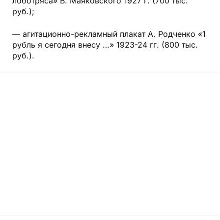
лоботряса» В. Маяковского 1927 г. (700 тыс.
руб.);
— агитационно-рекламный плакат А. Родченко «1
рубль я сегодня внесу …» 1923-24 гг. (800 тыс.
руб.).