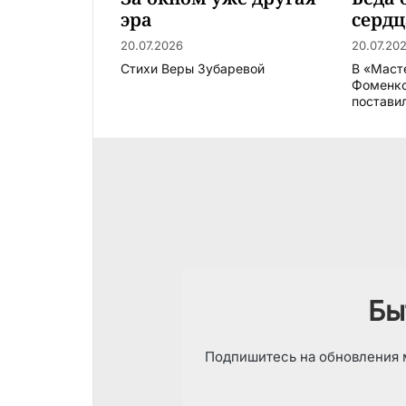
эра
сердц
20.07.2026
20.07.20
Стихи Веры Зубаревой
В «Маст
Фоменк
поставил
Бы
Подпишитесь на обновления м