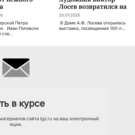
а
Лосев возвратился на
Арбат
26
20.07.2026
ерской Петра
В Доме А.Ф. Лосева открылась
о» Иван Поповски
выставка, посвященная 100-л...
 спе...
ть в курсе
атериалов сайта lgz.ru на ваш электронный
ящик.