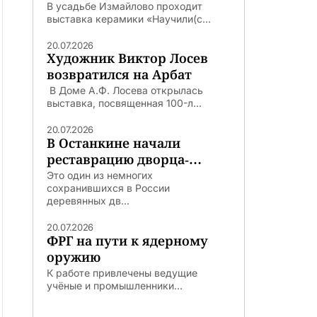
В усадьбе Измайлово проходит
выставка керамики «Научили(с...
20.07.2026
Художник Виктор Лосев
возвратился на Арбат
В Доме А.Ф. Лосева открылась
выставка, посвященная 100-л...
20.07.2026
В Останкине начали
реставрацию дворца-
театра
Это один из немногих
сохранившихся в России
деревянных дв...
20.07.2026
ФРГ на пути к ядерному
оружию
К работе привлечены ведущие
учёные и промышленники...