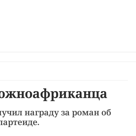
 южноафриканца
учил награду за роман об
партеиде.