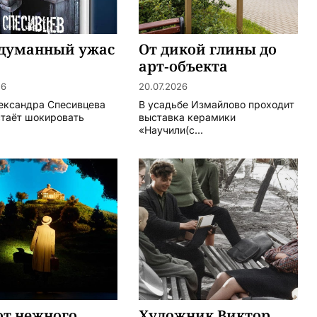
думанный ужас
От дикой глины до
арт-объекта
26
20.07.2026
ександра Спесивцева
В усадьбе Измайлово проходит
стаёт шокировать
выставка керамики
«Научили(с...
от нежного
Художник Виктор