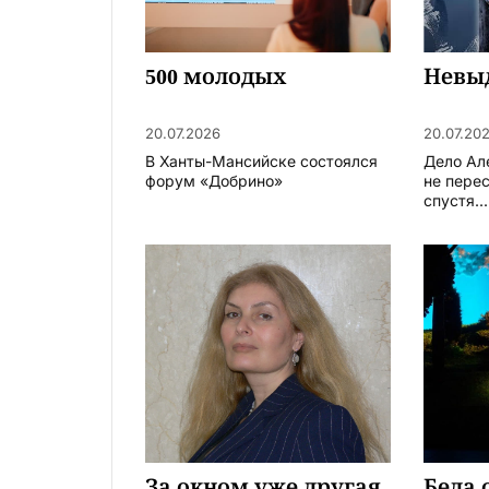
500 молодых
Невы
20.07.2026
20.07.20
В Ханты-Мансийске состоялся
Дело Ал
форум «Добрино»
не пере
спустя...
За окном уже другая
Беда 