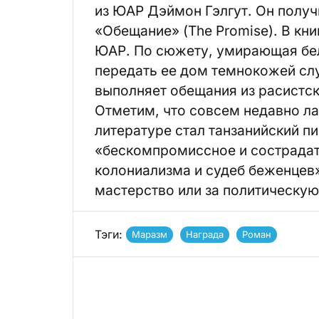
из ЮАР Дэймон Гэлгут. Он получ
«Обещание» (The Promise). В кн
ЮАР. По сюжету, умирающая бе
передать ее дом темнокожей сл
выполняет обещания из расистс
Отметим, что совсем недавно л
литературе стал танзанийский пи
«бескомпромиссное и сострадат
колониализма и судеб беженцев».
мастерство или за политическу
Тэги:
Маразм
Награда
Роман