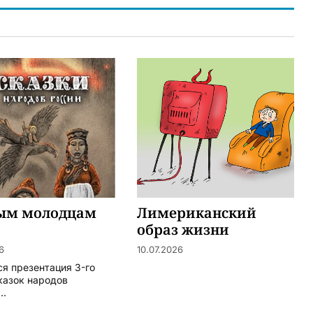
ым молодцам
Лимериканский
образ жизни
6
10.07.2026
ся презентация 3-го
казок народов
..