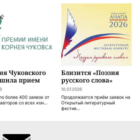
ия Чуковского
Близится «Поэзия
ршила прием
русского слова»
т
6
10.07.2026
ло более 400 заявок от
Продолжается приём заявок на
авторов со всех кон...
Открытый литературный
фестив...