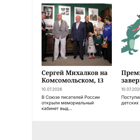
Сергей Михалков на
Прем
Комсомольском, 13
заве
рабо
10.07.2026
10.07.202
В Союзе писателей России
Поступи
открыли мемориальный
детских 
кабинет выд...