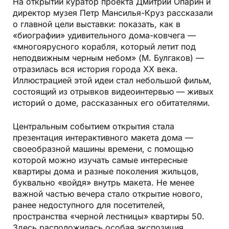
На открытии куратор проекта Дмитрий Опарин и
директор музея Петр Мансилья-Круз рассказали
о главной цели выставки: показать, как в
«биографии» удивительного дома-ковчега —
«многоярусного корабля, который летит под
неподвижным черным небом» (М. Булгаков) —
отразилась вся история города XX века.
Иллюстрацией этой идеи стал небольшой фильм,
состоящий из отрывков видеоинтервью — живых
историй о доме, рассказанных его обитателями.
Центральным событием открытия стала
презентация интерактивного макета дома —
своеобразной машины времени, с помощью
которой можно изучать самые интересные
квартиры дома и разные поколения жильцов,
буквально «войдя» внутрь макета. Не менее
важной частью вечера стало открытие нового,
ранее недоступного для посетителей,
пространства «черной лестницы» квартиры 50.
Здесь расположилась особая экспозиция,