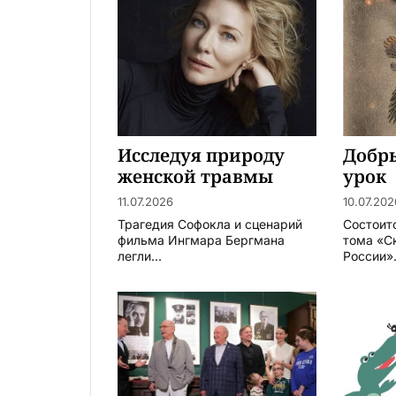
Исследуя природу
Добр
женской травмы
урок
11.07.2026
10.07.202
Трагедия Софокла и сценарий
Состоит
фильма Ингмара Бергмана
тома «С
легли...
России».