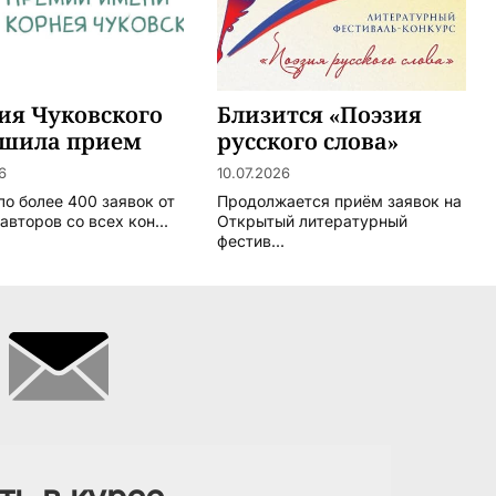
ия Чуковского
Близится «Поэзия
ршила прием
русского слова»
т
6
10.07.2026
ло более 400 заявок от
Продолжается приём заявок на
авторов со всех кон...
Открытый литературный
фестив...