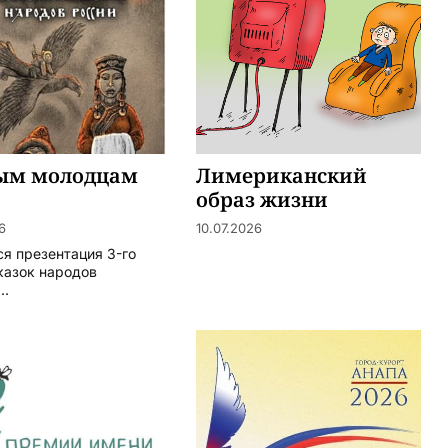
ым молодцам
Лимериканский
образ жизни
6
10.07.2026
ся презентация 3-го
казок народов
..