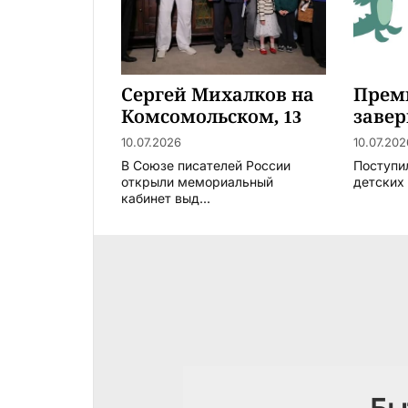
Сергей Михалков на
Прем
Комсомольском, 13
заве
рабо
10.07.2026
10.07.202
В Союзе писателей России
Поступи
открыли мемориальный
детских 
кабинет выд...