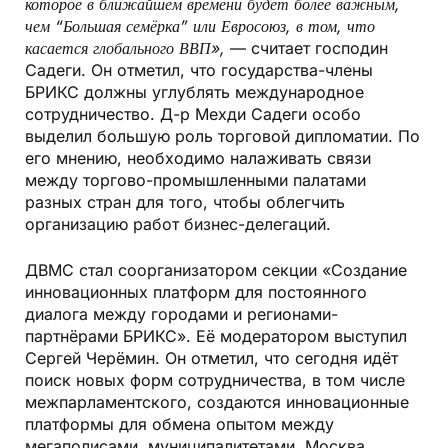
которое в ближайшем времени будет более важным,
чем “Большая семёрка” или Евросоюз, в том, что
касается глобального ВВП»,
— считает господин
Садеги. Он отметил, что государства-члены
БРИКС должны углублять международное
сотрудничество. Д-р Мехди Садеги особо
выделил большую роль торговой дипломатии. По
его мнению, необходимо налаживать связи
между торгово-промышленными палатами
разных стран для того, чтобы облегчить
организацию работ бизнес-делегаций.
ДВМС стал соорганизатором секции «Создание
инновационных платформ для постоянного
диалога между городами и регионами-
партнёрами БРИКС». Её модератором выступил
Сергей Черёмин. Он отметил, что сегодня идёт
поиск новых форм сотрудничества, в том числе
межпарламентского, создаются инновационные
платформы для обмена опытом между
мегаполисами, муниципалитетами. Москва